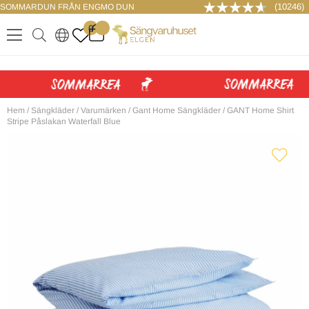
(10246)
SOMMARDUN FRÅN ENGMO DUN
LOGGA IN
0
.
.
.
.
Hem
/
Sängkläder
/
Varumärken
/
Gant Home Sängkläder
/
GANT Home Shirt
Stripe Påslakan Waterfall Blue