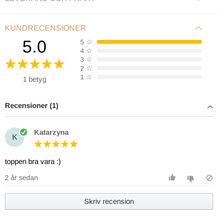
KUNDRECENSIONER
5.0
5
☆
4
☆
3
☆
2
☆
1
☆
1 betyg
Recensioner (1)
Katarzyna
K
toppen bra vara :)
2 år sedan
Skriv recension