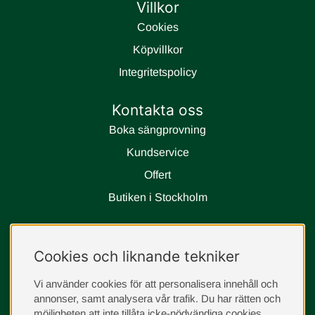
Villkor
Cookies
Köpvillkor
Integritetspolicy
Kontakta oss
Boka sängprovning
Kundservice
Offert
Butiken i Stockholm
Följ oss
Cookies och liknande tekniker
instagram
Vi använder cookies för att personalisera innehåll och
annonser, samt analysera vår trafik. Du har rätten och
möjligheten att inte tillåta icke-nödvändiga cookies