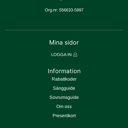
Org.nr: 556633-5997
Mina sidor
LOGGA IN
Information
Rabattkoder
Sängguide
Sovrumsguide
Om oss
Presentkort