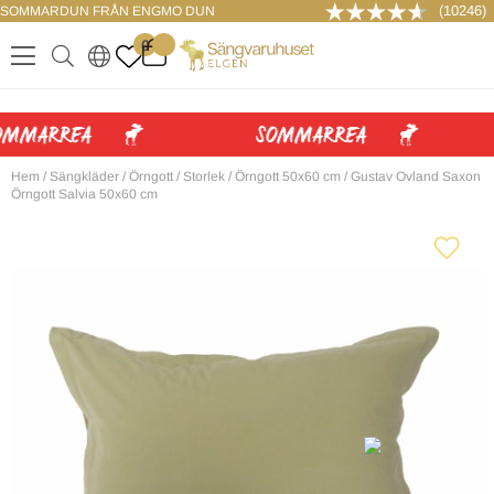
(10246)
SOMMARDUN FRÅN ENGMO DUN
LOGGA IN
0
.
.
.
.
Hem
/
Sängkläder
/
Örngott
/
Storlek
/
Örngott 50x60 cm
/
Gustav Ovland Saxon
Örngott Salvia 50x60 cm