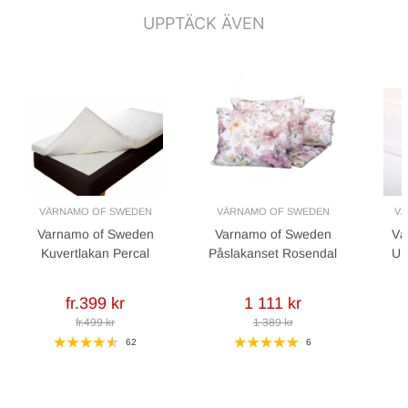
UPPTÄCK ÄVEN
VÄRNAMO OF SWEDEN
VÄRNAMO OF SWEDEN
VÄ
Varnamo of Sweden
Varnamo of Sweden
Vä
Kuvertlakan Percal
Påslakanset Rosendal
Un
fr.399 kr
1 111 kr
fr.499 kr
1 389 kr
62
6