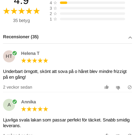
4.9
4
☆
3
☆
2
☆
1
☆
35 betyg
Recensioner (35)
Helena T
HT
Underbart örngott, skönt att sova på o håret blev mindre frizzigt
på en gång!
2 veckor sedan
Annika
A
Ljuvliga svala lakan som passar perfekt för täcket. Snabb smidig
leverans.