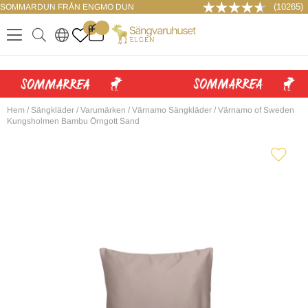
(10265)
SOMMARDUN FRÅN ENGMO DUN
LOGGA IN
0
.
.
.
.
Hem
/
Sängkläder
/
Varumärken
/
Värnamo Sängkläder
/
Värnamo of Sweden
Kungsholmen Bambu Örngott Sand