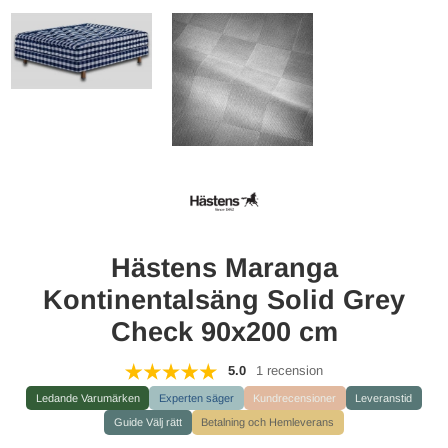
Hästens Maranga
Kontinentalsäng Solid Grey
Check 90x200 cm
5.0
1 recension
Ledande Varumärken
Experten säger
Kundrecensioner
Leveranstid
Guide Välj rätt
Betalning och Hemleverans