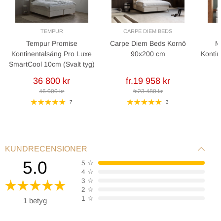
TEMPUR
CARPE DIEM BEDS
Tempur Promise
Carpe Diem Beds Kornö
M
Kontinentalsäng Pro Luxe
90x200 cm
Kontin
SmartCool 10cm (Svalt tyg)
36 800 kr
fr.19 958 kr
46 000 kr
fr.23 480 kr
7
3
KUNDRECENSIONER
5.0
5
☆
4
☆
3
☆
2
☆
1
☆
1 betyg