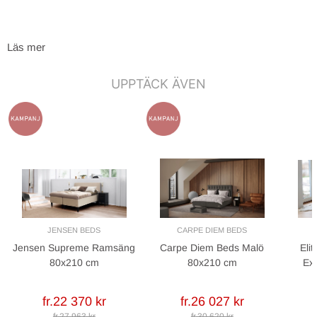
Läs mer
UPPTÄCK ÄVEN
JENSEN BEDS
CARPE DIEM BEDS
Jensen Supreme Ramsäng
Carpe Diem Beds Malö
Eli
80x210 cm
80x210 cm
Ex
fr.22 370 kr
fr.26 027 kr
fr.27 963 kr
fr.30 620 kr