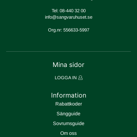
Tel:
08-440 32 00
info@sangvaruhuset.se
Org.nr: 556633-5997
Mina sidor
LOGGA IN
Information
Rabattkoder
Sängguide
Sovrumsguide
Om oss