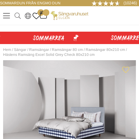
(10246)
SOMMARDUN FRÅN ENGMO DUN
LOGGA IN
0
.
.
.
.
Hem
/
Sängar
/
Ramsängar
/
Ramsängar 80 cm
/
Ramsängar 80x210 cm
/
Hästens Ramsäng Excel Solid Grey Check 80x210 cm