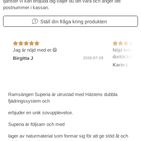
tjänster vi kan erbjuda dig väljer du din vara och anger ditt
postnummer i kassan.
Ställ din fråga kring produkten
Jag är nöjd med er.😄
Nöjd med före
duntäcket.
Birgitta J
2026-07-29
Karin L
Ramsängen Superia är utrustad med Hästens dubbla
fjädringssystem och
erbjuder en unik sovupplevelse.
Superia är följsam och med
lager av naturmaterial som formar sig för att ge stöd åt och