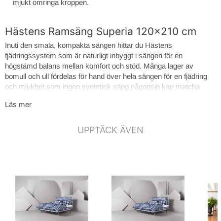
mjukt omringa kroppen.
Hästens Ramsäng Superia 120x210 cm
Inuti den smala, kompakta sängen hittar du Hästens
fjädringssystem som är naturligt inbyggt i sängen för en
högstämd balans mellan komfort och stöd. Många lager av
bomull och ull fördelas för hand över hela sängen för en fjädring
och mjukhet som ingen syntetisk säng någonsin kan matcha.
Läs mer
Precis som alla andra komponenter i en Hästens-säng är
fjädrarna en egen vetenskap, och ofta en av de viktigaste delarna
av sängen. Fjädringen, hållbarheten och ”mjukheten” i fjädrarna är
UPPTÄCK ÄVEN
avgörande faktorer för hur bra du sover på natten och därigenom
hur bra du mår under dagen.
Superia präglas av Hästens omsorg om detaljer – från
konstruktionen av den perfekt anpassade ramen till
underspänningen som förhindrar att damm tränger upp i sängen.
Superia beskrivs ofta som följsam att ta på med lager av
naturmaterial som formar sig för att ge stöd åt och mjukt omringa
kroppen. Samtidigt gör stödet inifrån sängen att du känner dig