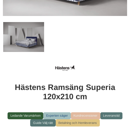
Hästens Ramsäng Superia
120x210 cm
Ledande Varumärken
Experten säger
Kundrecensioner
Leveranstid
Guide Välj rätt
Betalning och Hemleverans