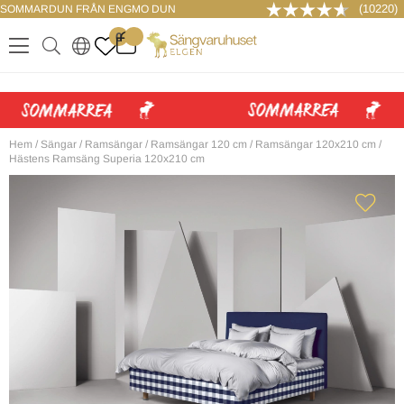
(10220)
SOMMARDUN FRÅN ENGMO DUN
LOGGA IN
0
.
.
.
.
Hem
/
Sängar
/
Ramsängar
/
Ramsängar 120 cm
/
Ramsängar 120x210 cm
/
Hästens Ramsäng Superia 120x210 cm