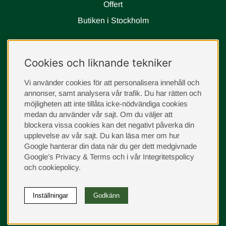
Offert
Butiken i Stockholm
Följ oss
Cookies och liknande tekniker
instagram
Vi använder cookies för att personalisera innehåll och
annonser, samt analysera vår trafik. Du har rätten och
möjligheten att inte tillåta icke-nödvändiga cookies
medan du använder vår sajt. Om du väljer att
blockera vissa cookies kan det negativt påverka din
upplevelse av vår sajt.
Du kan läsa mer om hur
Google hanterar din data när du ger dett medgivnade
Google’s Privacy & Terms
och i vår
Integritetspolicy
och
cookiepolicy
.
Inställningar
Godkänn
©
2026
Sängvaruhuset Elgen. Vi använder cookies -
läs
mer här
.