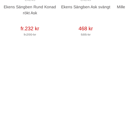
Ekens Sängben Rund Konad
Ekens Sängben Ask svängt
Mille 
rökt Ask
fr.232 kr
468 kr
fr.290 kr
585 kr