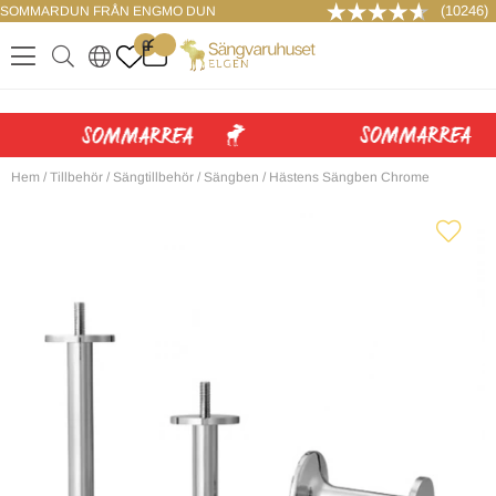
(10246)
SOMMARDUN FRÅN ENGMO DUN
LOGGA IN
0
.
.
.
.
Hem
/
Tillbehör
/
Sängtillbehör
/
Sängben
/
Hästens Sängben Chrome