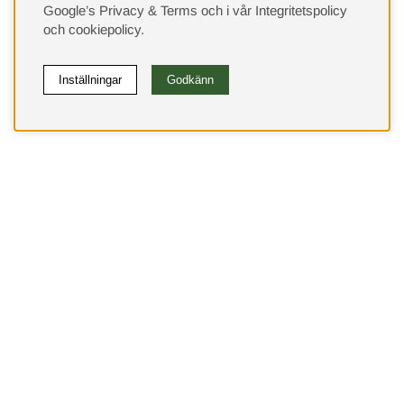
Google’s Privacy & Terms
och i vår
Integritetspolicy
och
cookiepolicy
.
Inställningar
Godkänn
(9533)
⭐ 4.4 av 5 på Google
Behöver du hjälp?
Kundservice
Leveranssätt