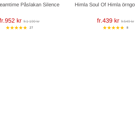
eamtime Påslakan Silence
Himla Soul Of Himla örngo
fr.952 kr
fr.439 kr
fr.1 190 kr
fr.549 kr
27
8