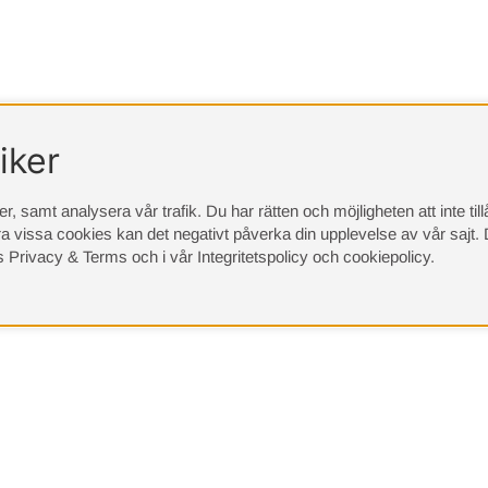
iker
, samt analysera vår trafik. Du har rätten och möjligheten att inte ti
a vissa cookies kan det negativt påverka din upplevelse av vår sajt.
D
s Privacy & Terms
och i vår
Integritetspolicy
och
cookiepolicy
.
(9533)
⭐ 4.4 av 5 på Google