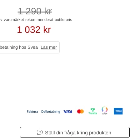
1 290
kr
1 032
kr
 betalning hos Svea
Läs mer
Ställ din fråga kring produkten