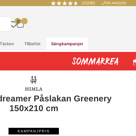
(10246)
08-4403200
0
.
.
.
.
Täcken
Tillbehör
Sängkampanjer
dreamer Påslakan Greenery
150x210 cm