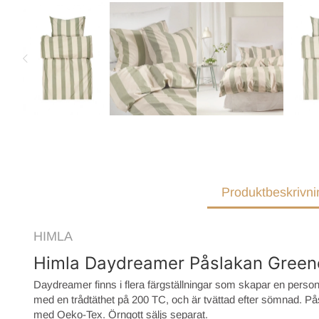
Produktbeskrivni
HIMLA
Himla Daydreamer Påslakan Green
Daydreamer finns i flera färgställningar som skapar en perso
med en trådtäthet på 200 TC, och är tvättad efter sömnad. Pås
med Oeko-Tex. Örngott säljs separat.