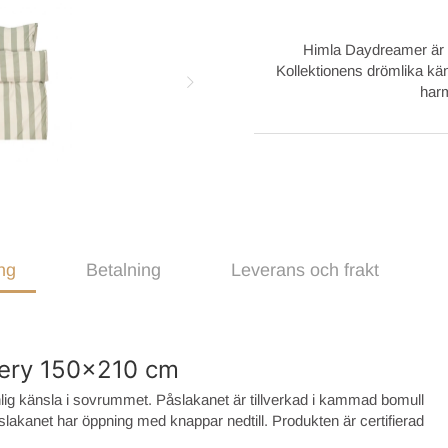
Himla Daydreamer
är
Kollektionens drömlika käns
har
ng
Betalning
Leverans och frakt
ery 150x210 cm
nlig känsla i sovrummet. Påslakanet är tillverkad i kammad bomull
lakanet har öppning med knappar nedtill. Produkten är certifierad