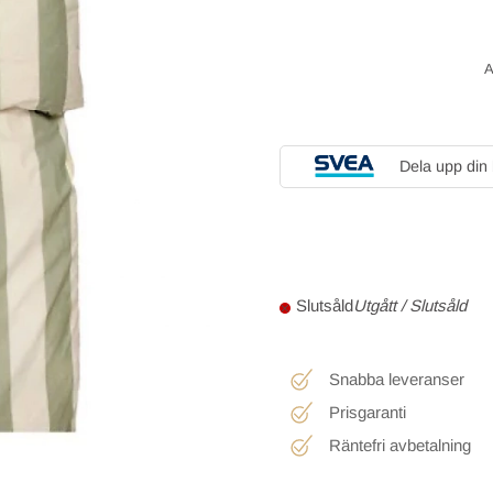
Dela upp din
Utgått / Slutsåld
Snabba leveranser
Prisgaranti
Räntefri avbetalning