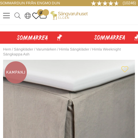
(10246)
SOMMARDUN FRÅN ENGMO DUN
LOGGA IN
0
.
.
.
.
Hem
/
Sängkläder
/
Varumärken
/
Himla Sängkläder
/
Himla Weeknight
Sängkappa Ash