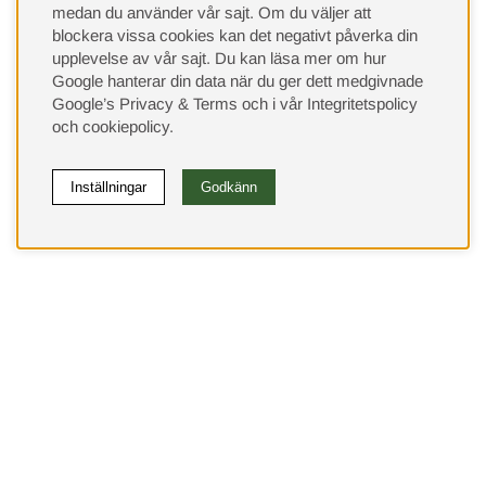
medan du använder vår sajt. Om du väljer att
blockera vissa cookies kan det negativt påverka din
upplevelse av vår sajt.
Du kan läsa mer om hur
Google hanterar din data när du ger dett medgivnade
Google’s Privacy & Terms
och i vår
Integritetspolicy
och
cookiepolicy
.
Inställningar
Godkänn
(9533)
⭐ 4.4 av 5 på Google
Behöver du hjälp?