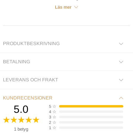
Läs mer
PRODUKTBESKRIVNING
BETALNING
LEVERANS OCH FRAKT
KUNDRECENSIONER
5.0
5
☆
4
☆
3
☆
2
☆
1
☆
1 betyg