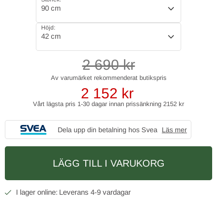
90 cm
Höjd:
42 cm
2 690
kr
2 152
kr
Vårt lägsta pris 1-30 dagar innan prissänkning
2152 kr
Dela upp din betalning hos Svea
Läs mer
LÄGG TILL I VARUKORG
4-9 vardagar