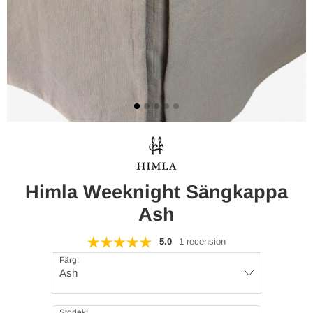
Himla Weeknight Sängkappa
Ash
5.0
1 recension
Färg:
Ash
Storlek: