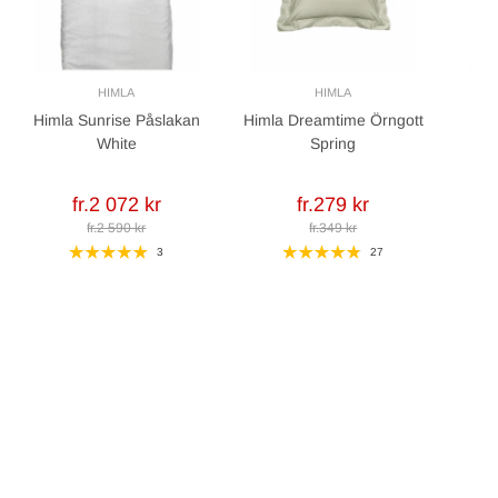
HIMLA
HIMLA
Himla Sunrise Påslakan
Himla Dreamtime Örngott
H
White
Spring
U
fr.2 072 kr
fr.279 kr
fr.2 590 kr
fr.349 kr
3
27