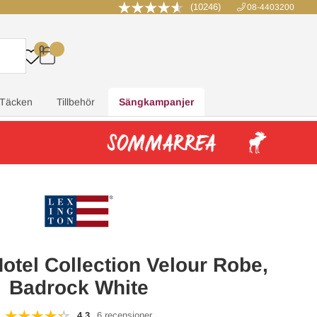
(10246)
08-4403200
0
.
.
.
.
Täcken
Tillbehör
Sängkampanjer
otel Collection Velour Robe,
Badrock White
4.3
6 recensioner