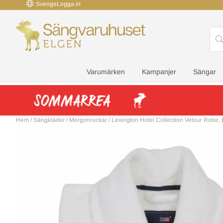
Sverige
Logga in
Varumärken
Kampanjer
Sängar
Hem
/
Sängkläder
/
Morgonrockar
/
Lexington Hotel Collection Velour Robe,