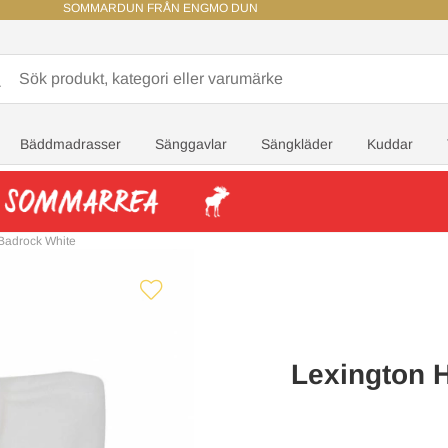
SOMMARDUN FRÅN ENGMO DUN
Bäddmadrasser
Sänggavlar
Sängkläder
Kuddar
 Badrock White
Lexington H