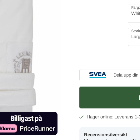
Färg:
Whi
Storl
Lar
Dela upp din
1-
Recensionsöversikt