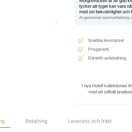
Morgonrocken är av god kval
tycker att tyget kan vara n
med sin bekvämlighet och f
AI-genererad sammanfattning a
Snabba leveranser
Prisgaranti
Räntefri avbetalning
I nya Hotell kollektionen 
med ett stilfullt brod
ng
Betalning
Leverans och frakt