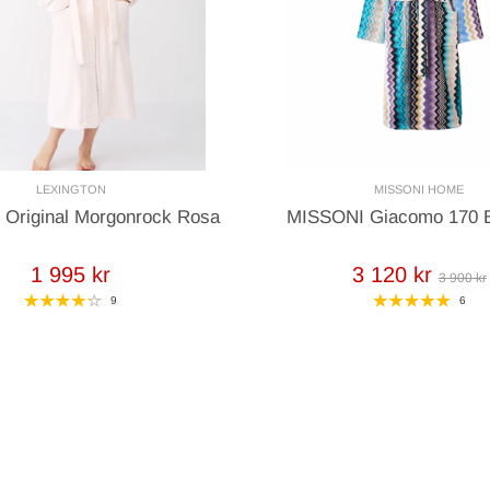
LEXINGTON
MISSONI HOME
n Original Morgonrock Rosa
MISSONI Giacomo 170 
1 995 kr
3 120 kr
3 900 kr
9
6