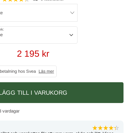
te
ek:
ge
2 195
kr
 betalning hos Svea
Läs mer
LÄGG TILL I VARUKORG
3 vardagar