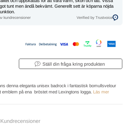
itet och uppskattas för att vara varm, skön och lätt. Vissa
ågot tunt men ändå bekvämt. Generellt sett är köparna nöjda
unktion.
v kundrecensioner
Verified by Trustvoice
Ställ din fråga kring produkten
finns denna eleganta unisex badrock i fantastisk bomullsvelour
erat emblem på ena bröstet med Lexingtons logga.
Läs mer
Kundrecensioner