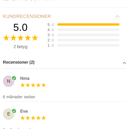
KUNDRECENSIONER
5.0
5
☆
4
☆
3
☆
2
☆
1
☆
2 betyg
Recensioner (2)
Nina
N
6 månader sedan
Eva
E