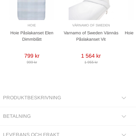
HOIE
VÄRNAMO OF SWEDEN
Hoie Påslakanset Elen
Varnamo of Sweden Vännäs
Hoie 
Dimmblått
Påslakanset Vit
799 kr
1 564 kr
999 kr
1 955 kr
PRODUKTBESKRIVNING
BETALNING
LEVERANS OCH FRAKT