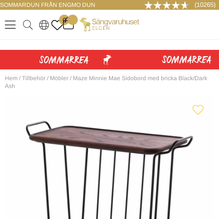
(10265)
SOMMARDUN FRÅN ENGMO DUN
LOGGA IN
0
.
.
.
.
Hem
/
Tillbehör
/
Möbler
/
Maze Minnie Mae Sidobord med bricka Black/Dark
Ash