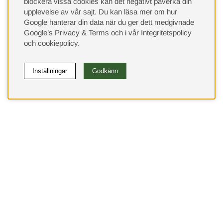
blockera vissa cookies kan det negativt påverka din
upplevelse av vår sajt.
Du kan läsa mer om hur
Google hanterar din data när du ger dett medgivnade
Google’s Privacy & Terms
och i vår
Integritetspolicy
och
cookiepolicy
.
Inställningar
Godkänn
(9533)
⭐ 4.4 av 5 på Google
Behöver du hjälp?