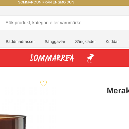
SOMMARDUN FRÅN ENGMO DUN
Bäddmadrasser
Sänggavlar
Sängkläder
Kuddar
Merak