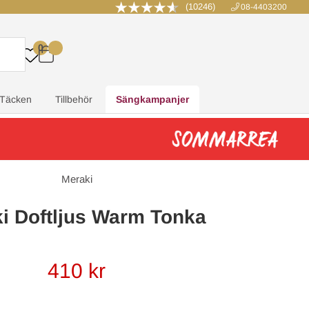
(10246)
08-4403200
0
.
.
.
.
Täcken
Tillbehör
Sängkampanjer
Meraki
i Doftljus Warm Tonka
410
kr