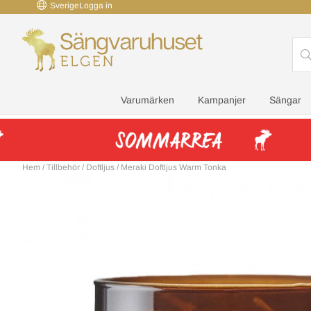
Sverige
Logga in
Varumärken
Kampanjer
Sängar
Hem
/
Tillbehör
/
Doftljus
/
Meraki Doftljus Warm Tonka