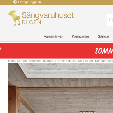
Sverige
Logga in
Varumärken
Kampanjer
Sängar
Hem
/
Sängar
/
Kontinentalsängar
/
Kontinentalsängar 140 cm
/
Kontinental