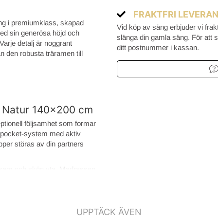
FRAKTFRI LEVERA
säng i premiumklass, skapad
Vid köp av säng erbjuder vi frak
Med sin generösa höjd och
slänga din gamla säng. För att se
 Varje detalj är noggrant
ditt postnummer i kassan.
 den robusta träramen till
en Natur 140x200 cm
ptionell följsamhet som formar
s-pocket-system med aktiv
pper störas av din partners
öljsam och skön yta. Madrassen
att latexlagret ligger nedåt
tliga fjädrar är
UPPTÄCK ÄVEN
ar.