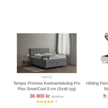
Stommen är tillverkad i stark furu från de norrländska skogarn
ger enastående stabilitet och hållbarhet. Tack vare den avancer
Lorenzo sin eleganta form år efter år.
Sängen är klädd i ett exklusivt möbeltyg med linnestruktur (70 %
bomull), som ger ett vackert, melerat och naturnära uttryck.
Sänghöjd:
48 cm (utan ben och bäddmadrass)
Fasthet:
Medium, Fast eller Medium/Fast
TEMPUR
Tempur Promise Kontinentalsäng Pro
Hilding Fam
Plus SmartCool 8 cm (Svalt tyg)
fö
36 800 kr
fr
46 000 kr
7