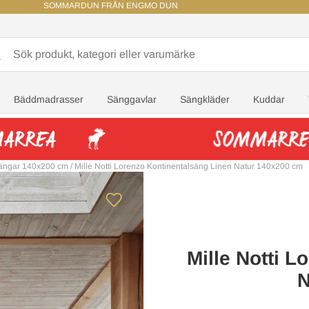
SOMMARDUN FRÅN ENGMO DUN
Bäddmadrasser
Sänggavlar
Sängkläder
Kuddar
sängar 140x200 cm
/
Mille Notti Lorenzo Kontinentalsäng Linen Natur 140x200 cm
Mille Notti 
N