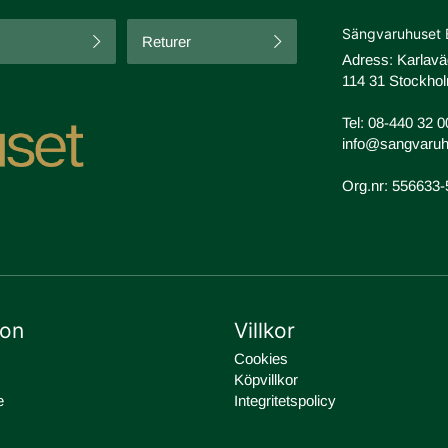
Sängvaruhuset 
Returer
Adress: Karlav
114 31 Stockhol
Tel:
08-440 32 0
info@sangvaruh
Org.nr: 556633
ion
Villkor
Cookies
Köpvillkor
e
Integritetspolicy