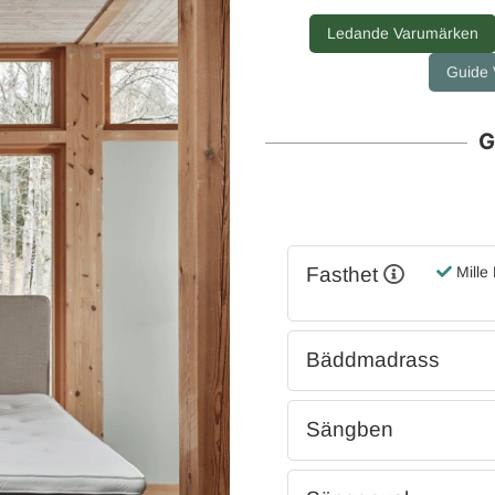
Ledande Varumärken
Guide V
G
Fasthet
Mille
Bäddmadrass
Sängben