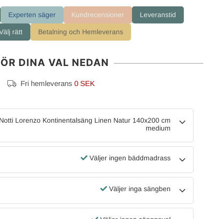
Experten säger
Kundrecensioner
Leveranstid
älj rätt
Betalning och Hemleverans
ÖR DINA VAL NEDAN
Fri hemleverans
0 SEK
 Notti Lorenzo Kontinentalsäng Linen Natur 140x200 cm
medium
Väljer ingen bäddmadrass
Väljer inga sängben