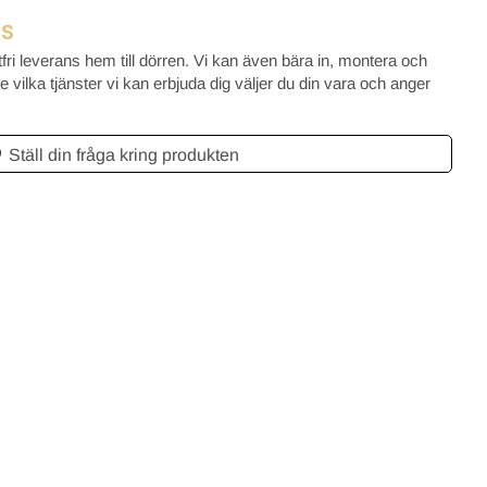
Tycker denna butiken verkar bra,
NS
det är den upplevelsen jag fick.
Snabb betalning och sen oerhörd
tfri leverans hem till dörren. Vi kan även bära in, montera och
snabb leverans.
 vilka tjänster vi kan erbjuda dig väljer du din vara och anger
Ställ din fråga kring produkten