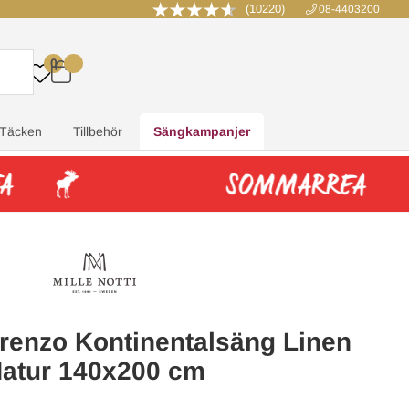
(10220)
08-4403200
0
.
.
.
.
Täcken
Tillbehör
Sängkampanjer
Lorenzo Kontinentalsäng Linen
atur 140x200 cm