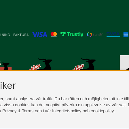
iker
, samt analysera vår trafik. Du har rätten och möjligheten att inte ti
a vissa cookies kan det negativt påverka din upplevelse av vår sajt.
D
s Privacy & Terms
och i vår
Integritetspolicy
och
cookiepolicy
.
©
2026
Sängvaruhuset Elgen. Vi använder cookies -
läs mer här
.