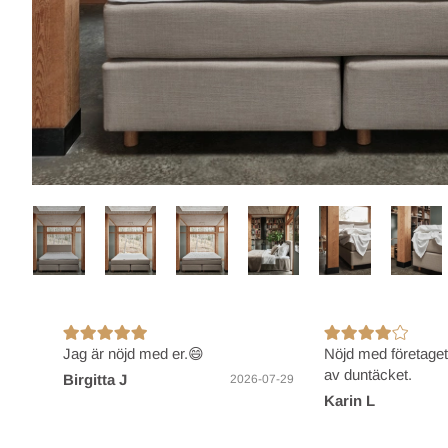
Jag är nöjd med er.😄
Nöjd med företage
av duntäcket.
Birgitta J
2026-07-29
Karin L