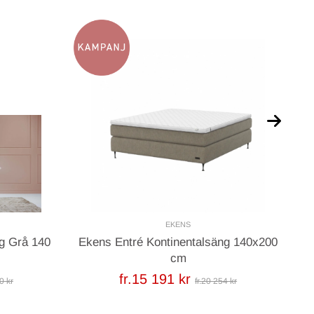
EKENS
g Grå 140
Ekens Entré Kontinentalsäng 140x200
T
cm
fr.15 191 kr
0 kr
fr.20 254 kr