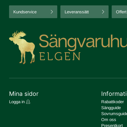
Kundservice
Leveranssätt
Offert
Mina sidor
Informat
Logga in
Rabattkoder
Sängguide
Sovrumsguid
Om oss
Presentkort