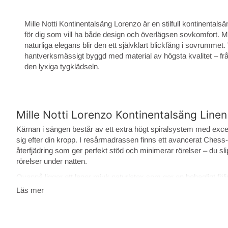
Mille Notti Kontinentalsäng Lorenzo är en stilfull kontinental
för dig som vill ha både design och överlägsen sovkomfort. 
naturliga elegans blir den ett självklart blickfång i sovrummet.
hantverksmässigt byggd med material av högsta kvalitet – från
den lyxiga tygklädseln.
Mille Notti Lorenzo Kontinentalsäng Lin
Kärnan i sängen består av ett extra högt spiralsystem med exce
sig efter din kropp. I resårmadrassen finns ett avancerat Ches
återfjädring som ger perfekt stöd och minimerar rörelser – du sli
rörelser under natten.
Ovanpå ligger ett lager mjuk naturlatex som ger en behagligt f
är dessutom vändbar – för en fastare känsla kan du vända den så 
Läs mer
mot resårbotten.
I sängens underdel finns en 13 cm J-pocket med aktivt stöd. Sam
värmebehandlade för att ge lång livslängd och förhindra sättning