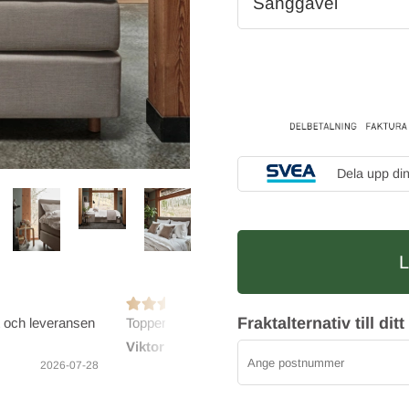
Sänggavel
Dela upp di
Fraktalternativ till d
t och leveransen
Toppenbra Elgen!
Bra och
Viktoria E
Marie-
2026-07-27
2026-07-28