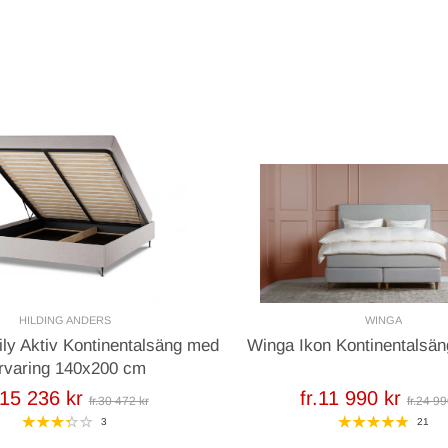
a – långsamt växande trä som
ade hörnförstärkningen bevarar
 polyester, 20 % linne, 10 %
HILDING ANDERS
WINGA
ily Aktiv Kontinentalsäng med
Winga Ikon Kontinentalsän
rvaring 140x200 cm
.15 236 kr
fr.11 990 kr
fr.30 472 kr
fr.24 99
3
21