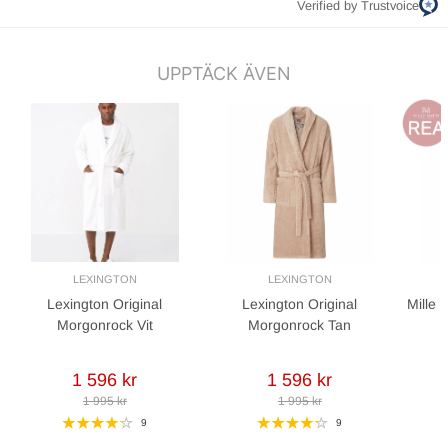
Verified by Trustvoice
UPPTÄCK ÄVEN
LEXINGTON
LEXINGTON
Lexington Original
Lexington Original
Mille 
Morgonrock Vit
Morgonrock Tan
1 596 kr
1 596 kr
1 995 kr
1 995 kr
9
9