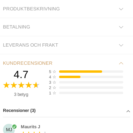
PRODUKTBESKRIVNING
BETALNING
LEVERANS OCH FRAKT
KUNDRECENSIONER
4.7
5
☆
4
☆
3
☆
2
☆
1
☆
3 betyg
Recensioner (3)
Maurits J
MJ