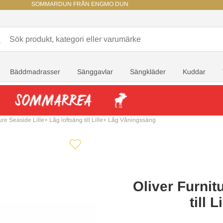
SOMMARDUN FRÅN ENGMO DUN
Bäddmadrasser
Sänggavlar
Sängkläder
Kuddar
ure Seaside Lille+ Låg loftsäng till Lille+ Låg Våningssäng
Oliver Furnit
till 