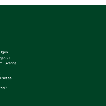
Elgen
ägen 27
m, Sverige
0
uset.se
-5997