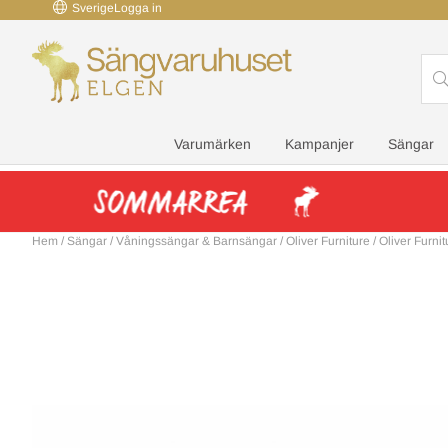
Sverige
Logga in
Varumärken
Kampanjer
Sängar
Hem
/
Sängar
/
Våningssängar & Barnsängar
/
Oliver Furniture
/
Oliver Furnit