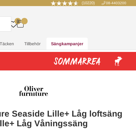
(10220)
08-4403200
0
.
.
.
.
Täcken
Tillbehör
Sängkampanjer
ure Seaside Lille+ Låg loftsäng
Lille+ Låg Våningssäng