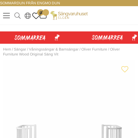
SOMMARDUN FRÅN ENGMO DUN
LOGGA IN
0
.
.
.
.
Hem
/
Sängar
/
Våningssängar & Barnsängar
/
Oliver Furniture
/
Oliver
Furniture Wood Original Säng Vit