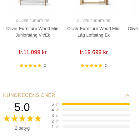
OLIVER FURNITURE
OLIVER FURNITURE
O
Oliver Furniture Wood Mini
Oliver Furniture Wood Mini
Olive
Juniorsäng Vit/Ek
Låg Loftsäng Ek
fr.11 099 kr
fr.19 699 kr
2
2
KUNDRECENSIONER
5.0
5
☆
4
☆
3
☆
2
☆
1
☆
2 betyg