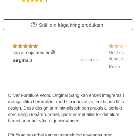
2
Ställ din fråga kring produkten
Jag är nöjd med er.😄
Nöjd med före
duntäcket.
Birgitta J
2026-07-29
Karin L
Oliver Furniture Wood Original Säng kan enkelt integreras i
många olika hemmiljöer med sin innovativa, enkla och lätta
design. Dess design är minimalistisk och praktisk, perfekt
som säng i tonårsrummet, gästrummet eller för det äldre
barnet som har växt ur juniorsängen.
För ökad säkerhet kan en sängskydd användas med