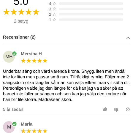
5.0
4
☆
3
☆
2
☆
1
☆
2 betyg
Recensioner (2)
Mersiha H
MH
Underbar säng och värd varenda krona. Snygg, liten men ändå
inte för liten men passar små rum. Tillräckligt rymlig. Följer med 2
sängsidor i olika längder så man kan välja vilken man vill sätta dit.
Personligen valde jag den längre för då kan jag va säker på att
barnet inte faller ur sängen och sen kan jag välja den kortare när
han blir lite större. Madrassen skön.
5 år sedan
Maria
M