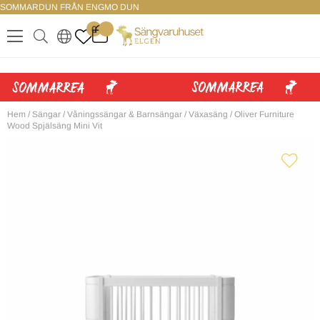
SOMMARDUN FRÅN ENGMO DUN
LOGGA IN
0
.
.
.
.
Hem
/
Sängar
/
Våningssängar & Barnsängar
/
Växasäng
/
Oliver Furniture
Wood Spjälsäng Mini Vit