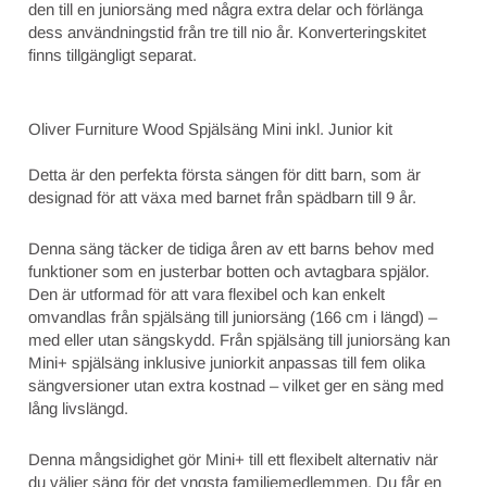
den till en juniorsäng med några extra delar och förlänga
dess användningstid från tre till nio år. Konverteringskitet
finns tillgängligt separat.
Oliver Furniture Wood Spjälsäng Mini inkl. Junior kit
Detta är den perfekta första sängen för ditt barn, som är
designad för att växa med barnet från spädbarn till 9 år.
Denna säng täcker de tidiga åren av ett barns behov med
funktioner som en justerbar botten och avtagbara spjälor.
Den är utformad för att vara flexibel och kan enkelt
omvandlas från spjälsäng till juniorsäng (166 cm i längd) –
med eller utan sängskydd. Från spjälsäng till juniorsäng kan
Mini+ spjälsäng inklusive juniorkit anpassas till fem olika
sängversioner utan extra kostnad – vilket ger en säng med
lång livslängd.
Denna mångsidighet gör Mini+ till ett flexibelt alternativ när
du väljer säng för det yngsta familjemedlemmen. Du får en