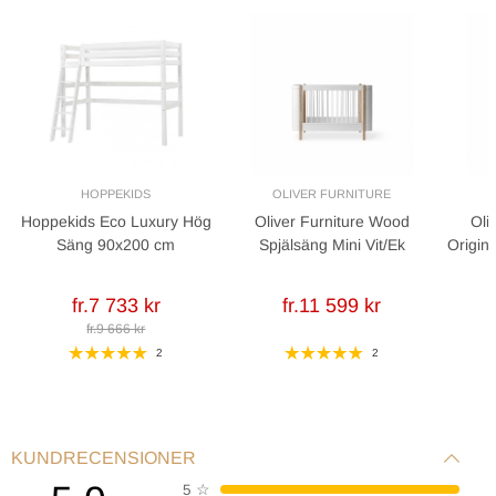
Inkluderar: Spjälsäng + konvertering inställd för liten säng,
juniorsäng med eller utan ryggstöd och en sängvakt.
HOPPEKIDS
OLIVER FURNITURE
O
Hoppekids Eco Luxury Hög
Oliver Furniture Wood
Oli
Säng 90x200 cm
Spjälsäng Mini Vit/Ek
Origin
fr.7 733 kr
fr.11 599 kr
fr.9 666 kr
2
2
KUNDRECENSIONER
5
☆