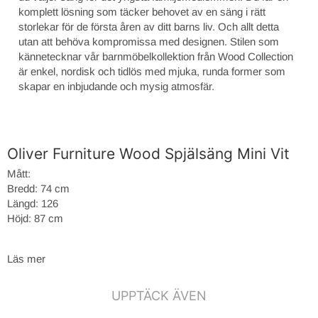
komplett lösning som täcker behovet av en säng i rätt
storlekar för de första åren av ditt barns liv. Och allt detta
utan att behöva kompromissa med designen. Stilen som
kännetecknar vår barnmöbelkollektion från Wood Collection
är enkel, nordisk och tidlös med mjuka, runda former som
skapar en inbjudande och mysig atmosfär.
Oliver Furniture Wood Spjälsäng Mini Vit
Mått:
Bredd: 74 cm
Längd: 126
Höjd: 87 cm
inkl. Junior kit
Läs mer
Mått:
Bredd: 74 cm
Längd: 126/166
UPPTÄCK ÄVEN
Höjd: 87/57.5 cm