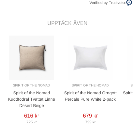
Verified by Trustvoice
UPPTÄCK ÄVEN
SPIRIT OF THE NOMAD
SPIRIT OF THE NOMAD
SP
Spirit of the Nomad
Spirit of the Nomad Örngott
Spirit
Kuddfodral Tvättat Linne
Percale Pure White 2-pack
Desert Beige
616 kr
679 kr
725 kr
799 kr