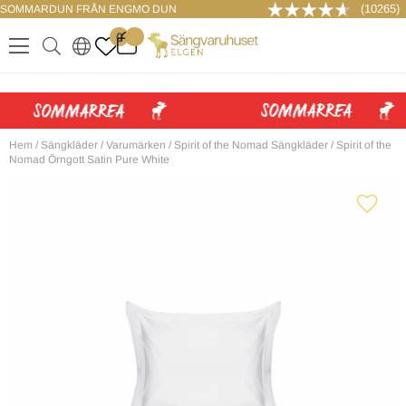
(10265)
SOMMARDUN FRÅN ENGMO DUN
LOGGA IN
0
.
.
.
.
Hem
/
Sängkläder
/
Varumärken
/
Spirit of the Nomad Sängkläder
/
Spirit of the
Nomad Örngott Satin Pure White