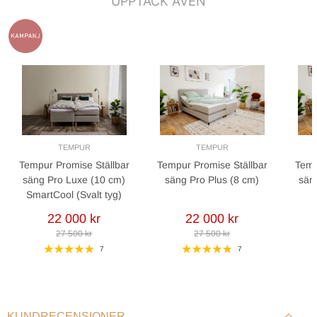
UPPTÄCK ÄVEN
TEMPUR
TEMPUR
Tempur Promise Ställbar
Tempur Promise Ställbar
Temp
säng Pro Luxe (10 cm)
säng Pro Plus (8 cm)
sän
SmartCool (Svalt tyg)
22 000 kr
22 000 kr
27 500 kr
27 500 kr
7
7
KUNDRECENSIONER