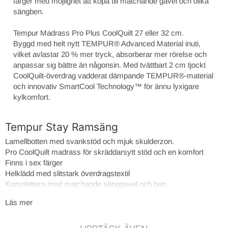
färger med möjlighet att köpa till matchande gavel och olika
sängben.
Tempur Madrass Pro Plus CoolQuilt 27 eller 32 cm.
Byggd med helt nytt TEMPUR® Advanced Material inuti,
vilket avlastar 20 % mer tryck, absorberar mer rörelse och
anpassar sig bättre än någonsin. Med tvättbart 2 cm tjockt
CoolQuilt-överdrag vadderat dämpande TEMPUR®-material
och innovativ SmartCool Technology™️ för ännu lyxigare
kylkomfort.
Tempur Stay Ramsäng
Lamellbotten med svankstöd och mjuk skulderzon.
Pro CoolQuilt madrass för skräddarsytt stöd och en komfort
Finns i sex färger
Helklädd med slitstark överdragstextil
Komplettera med matchande sänggavel och ben
15 års garanti på madrass
Läs mer
10 års garanti på sängramen