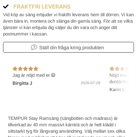
FRAKTFRI LEVERANS
Vid köp av säng erbjuder vi fraktfri leverans hem till dörren. Vi kan
även bära in, montera och slänga din gamla säng. För att se vilka
tjänster vi kan erbjuda dig väljer du din vara och anger ditt
postnummer i kassan.
Ställ din fråga kring produkten
Jag är nöjd med er.😄
Nöjd med före
duntäcket.
Birgitta J
2026-07-29
Karin L
TEMPUR Stay Ramsäng (sängbotten och madrass) är
tillverkad av 40 mm massivt kärnträ och är helt klädd i
slitstarkt tyg för långvarig användning. Välj mellan sex olika