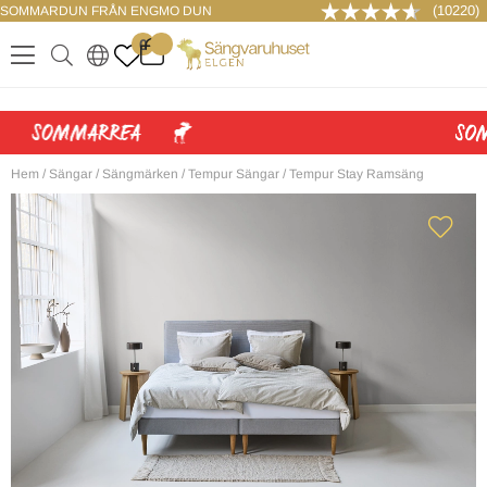
(10220)
SOMMARDUN FRÅN ENGMO DUN
LOGGA IN
0
.
.
.
.
Hem
/
Sängar
/
Sängmärken
/
Tempur Sängar
/
Tempur Stay Ramsäng