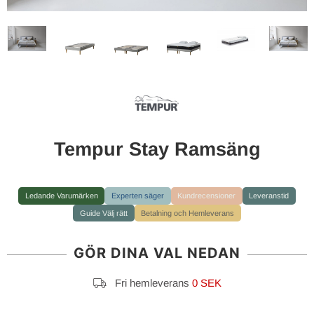
Tempur Stay Ramsäng
Ledande Varumärken
Experten säger
Kundrecensioner
Leveranstid
Guide Välj rätt
Betalning och Hemleverans
GÖR DINA VAL NEDAN
Fri hemleverans
0 SEK