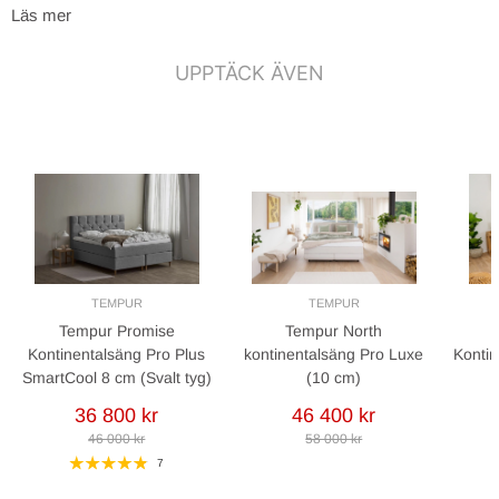
Bäddmadrass: Pro Plus 8 eller 10 cm.
Läs mer
Sängben: 12 cm
UPPTÄCK ÄVEN
Skötselråd
Vid fläckar använd skumtvätt för möbelvård. Följ tillverkarens
rekommendationer.
Garanti
10 års garanti mot sättningar orsakade av tillverknings- eller
materialfel.
TEMPUR
TEMPUR
Tempur Promise
Tempur North
Kontinentalsäng Pro Plus
kontinentalsäng Pro Luxe
Kontin
SmartCool 8 cm (Svalt tyg)
(10 cm)
36 800 kr
46 400 kr
46 000 kr
58 000 kr
7