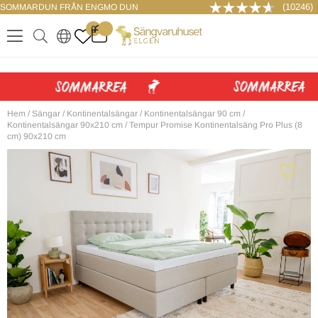
(10246)
SOMMARDUN FRÅN ENGMO DUN
LOGGA IN
0
.
.
.
.
Hem
/
Sängar
/
Kontinentalsängar
/
Kontinentalsängar 90 cm
/
Kontinentalsängar 90x210 cm
/
Tempur Promise Kontinentalsäng Pro Plus (8
cm) 90x210 cm