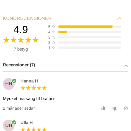
KUNDRECENSIONER
4.9
5
☆
4
☆
3
☆
2
☆
1
☆
7 betyg
Recensioner (7)
Hanna H
HH
Mycket bra säng till bra pris
2 månader sedan
Ulla H
UH