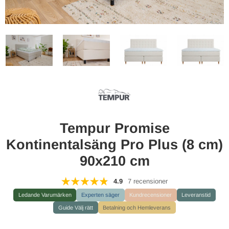
Tempur Promise
Kontinentalsäng Pro Plus (8 cm)
90x210 cm
4.9
7 recensioner
Ledande Varumärken
Experten säger
Kundrecensioner
Leveranstid
Guide Välj rätt
Betalning och Hemleverans