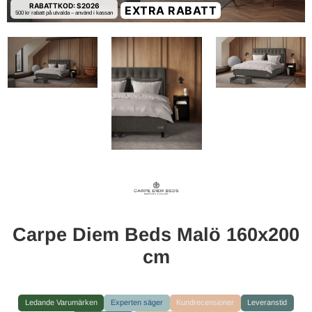
RABATTKOD: S2026
EXTRA RABATT
500 kr rabatt på utvalda – använd i kassan
Carpe Diem Beds Malö 160x200
cm
Ledande Varumärken
Experten säger
Kundrecensioner
Leveranstid