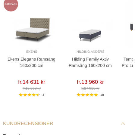
Höjd inkl. bäddmadrass: 40 cm
Rekommenderad benhöjd: 17 cm
EKENS
HILDING ANDERS
Ekens Elegans Ramsäng
Hilding Family Aktiv
Temp
160x200 cm
Ramsäng 160x200 cm
Pro Lu
fr.14 631 kr
fr.13 960 kr
fr.19 508 kr
fr.27 920 kr
4
18
KUNDRECENSIONER