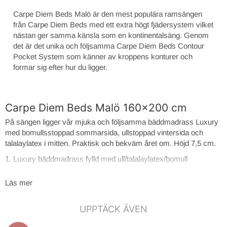
Carpe Diem Beds Malö är den mest populära ramsängen
från Carpe Diem Beds med ett extra högt fjädersystem vilket
nästan ger samma känsla som en kontinentalsäng. Genom
det är det unika och följsamma Carpe Diem Beds Contour
Pocket System som känner av kroppens konturer och
formar sig efter hur du ligger.
Carpe Diem Beds Malö 160x200 cm
På sängen ligger vår mjuka och följsamma bäddmadrass Luxury
med bomullsstoppad sommarsida, ullstoppad vintersida och
talalaylatex i mitten. Praktisk och bekväm året om. Höjd 7,5 cm.
1. Luxury bäddmadrass fylld med ull/talalaylatex/bomull
2. CDB* Contour Pocket System 15 cm
Läs mer
3. Trögelastiskt bottensegment
4. Värmebehandlad pocket 13 cm
UPPTÄCK ÄVEN
5. Sängram av svensk furu med nedsänkta ribbor