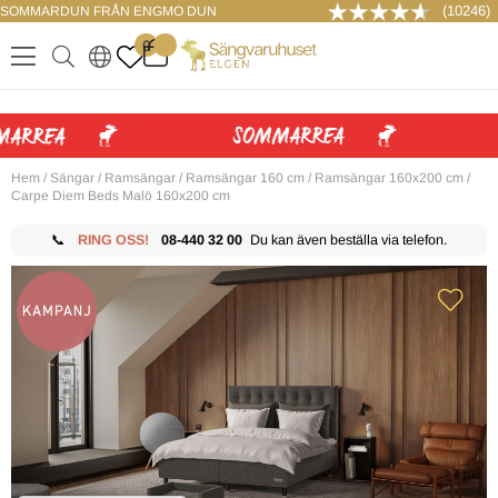
(10246)
SOMMARDUN FRÅN ENGMO DUN
LOGGA IN
0
.
.
.
.
Hem
/
Sängar
/
Ramsängar
/
Ramsängar 160 cm
/
Ramsängar 160x200 cm
/
Carpe Diem Beds Malö 160x200 cm
📞
RING OSS!
08-440 32 00
Du kan även beställa via telefon.