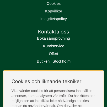
Cookies
Köpvillkor
Integritetspolicy
Kontakta oss
Boka sängprovning
Kundservice
Offert
Butiken i Stockholm
Följ oss
Cookies och liknande tekniker
instagram
Vi använder cookies för att personalisera innehåll och
annonser, samt analysera vår trafik. Du har rätten och
möjligheten att inte tillåta icke-nödvändiga cookies
medan du använder vår sajt. Om du väljer att