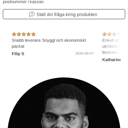
postnummer i kassan.
Ställ din fråga kring produkten
Snabb leverans Snyggt och ekonomiskt
Enkelt att bes
packat
utcheckning/b
leverans på 2
Filip S
2026-08-07
Katharina B