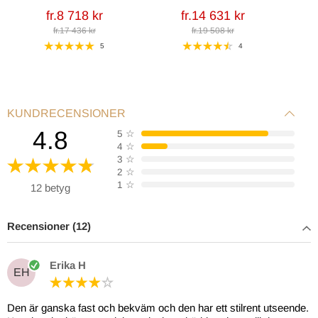
fr.8 718 kr
fr.14 631 kr
fr.17 436 kr
fr.19 508 kr
5
4
KUNDRECENSIONER
4.8
5
☆
4
☆
3
☆
2
☆
1
☆
12 betyg
Recensioner (12)
Erika H
EH
Den är ganska fast och bekväm och den har ett stilrent utseende.