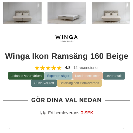
Winga Ikon Ramsäng 160 Beige
4.8
12 recensioner
Ledande Varumärken
Experten säger
Kundrecensioner
Leveranstid
Guide Välj rätt
Betalning och Hemleverans
GÖR DINA VAL NEDAN
Fri hemleverans
0 SEK