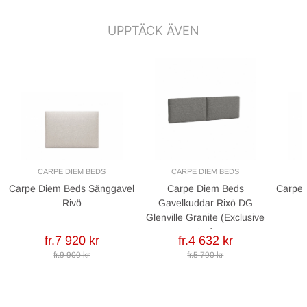
UPPTÄCK ÄVEN
CARPE DIEM BEDS
CARPE DIEM BEDS
Carpe Diem Beds Sänggavel
Carpe Diem Beds
Carpe 
Rivö
Gavelkuddar Rixö DG
Glenville Granite (Exclusive
tyg)
fr.7 920 kr
fr.4 632 kr
fr.9 900 kr
fr.5 790 kr