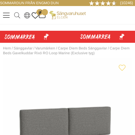
(10246)
SOMMARDUN FRÅN ENGMO DUN
LOGGA IN
0
.
.
.
.
Hem
/
Sänggavlar
/
Varumärken
/
Carpe Diem Beds Sänggavlar
/
Carpe Diem
Beds Gavelkuddar Rixö RO Loop Marine (Exclusive tyg)