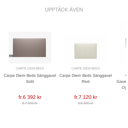
UPPTÄCK ÄVEN
CARPE DIEM BEDS
CARPE DIEM BEDS
Carpe Diem Beds Sänggavel
Carpe Diem Beds Sänggavel
C
Solö
Rivö
Gavel
Oys
fr.6 392 kr
fr.7 120 kr
fr.7 990 kr
fr.8 900 kr