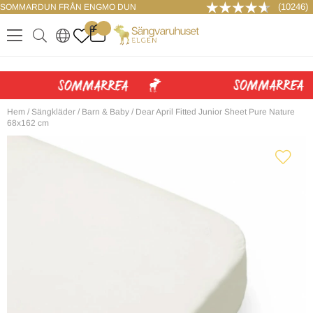
(10246)
SOMMARDUN FRÅN ENGMO DUN
LOGGA IN
0
.
.
.
.
Hem
/
Sängkläder
/
Barn & Baby
/
Dear April Fitted Junior Sheet Pure Nature
68x162 cm