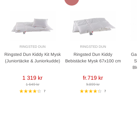
RINGSTED DUN
RINGSTED DUN
Ringsted Dun Kiddy Kit Mysk
Ringsted Dun Kiddy
Gar
(Juniortäcke & Juniorkudde)
Bebistäcke Mysk 67x100 cm
Sh
Bl
1 319 kr
fr.719 kr
1 649 kr
fr.899 kr
7
7