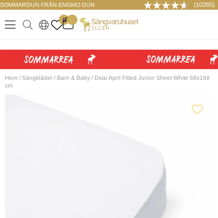
(10265)
SOMMARDUN FRÅN ENGMO DUN
LOGGA IN
0
.
.
.
.
Hem
/
Sängkläder
/
Barn & Baby
/
Dear April Fitted Junior Sheet White 68x168
cm