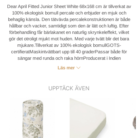
Dear April Fitted Junior Sheet White 68x168 cm är tillverkat av
100% ekologisk bomull percale och erbjuder en mjuk och
behaglig känsla. Den tätvävda percalekonstruktionen är både
hållbar och vacker, samtidigt som den är lätt och luftig. Efter
förbehandling får bärlakanet en naturlig skrynkeleffekt, vilket
gör det otroligt mjukt mot huden. Med varje tvätt blir det bara
mjukare.Tillverkat av 100% ekologisk bomullGOTS-
certifieratMaskintvättbart upp till 40 graderPassar både för
sängar med runda och raka hörnProducerat i Indien
Läs mer
UPPTÄCK ÄVEN