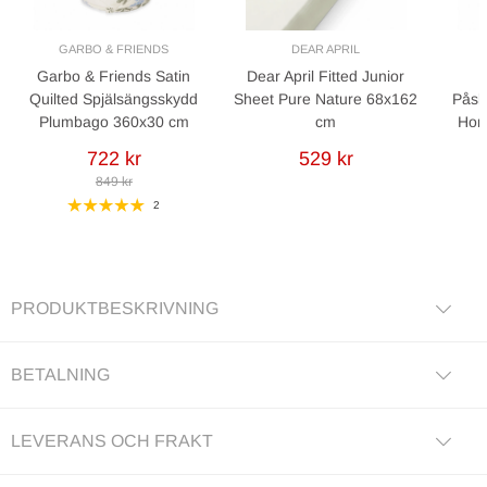
GARBO & FRIENDS
DEAR APRIL
Garbo & Friends Satin
Dear April Fitted Junior
Quilted Spjälsängsskydd
Sheet Pure Nature 68x162
Påsl
Plumbago 360x30 cm
cm
Hon
722 kr
529 kr
849 kr
2
PRODUKTBESKRIVNING
BETALNING
LEVERANS OCH FRAKT