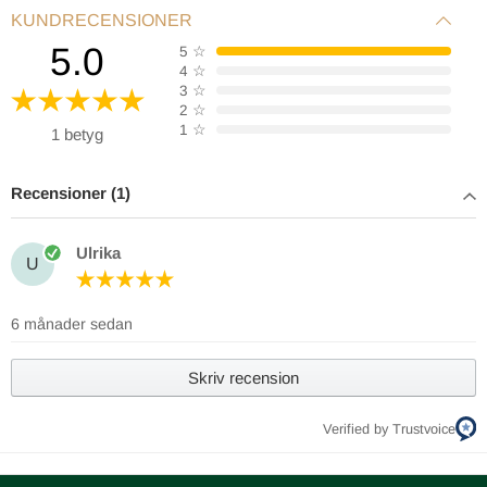
KUNDRECENSIONER
5.0
5
☆
4
☆
3
☆
2
☆
1
☆
1 betyg
Recensioner (1)
Ulrika
U
6 månader sedan
Skriv recension
Verified by Trustvoice