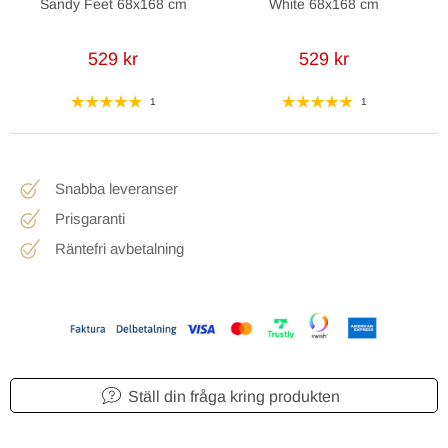
Sandy Feet 68x168 cm
White 68x168 cm
529 kr
529 kr
1
1
Snabba leveranser
Prisgaranti
Räntefri avbetalning
Ställ din fråga kring produkten