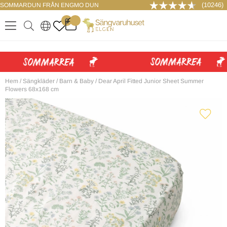
(10246)
SOMMARDUN FRÅN ENGMO DUN
LOGGA IN
0
.
.
.
.
Hem
/
Sängkläder
/
Barn & Baby
/
Dear April Fitted Junior Sheet Summer
Flowers 68x168 cm