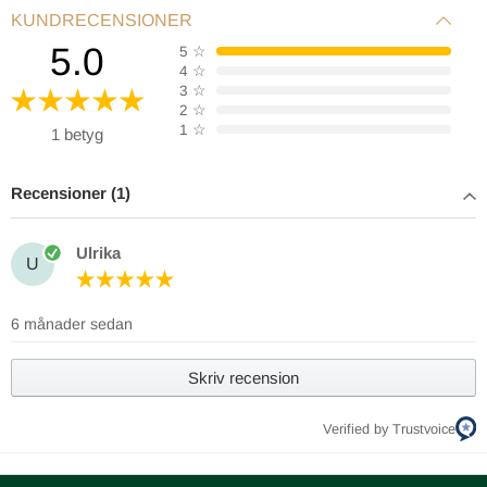
KUNDRECENSIONER
5.0
5
☆
4
☆
3
☆
2
☆
1
☆
1 betyg
Recensioner (1)
Ulrika
U
6 månader sedan
Skriv recension
Verified by Trustvoice