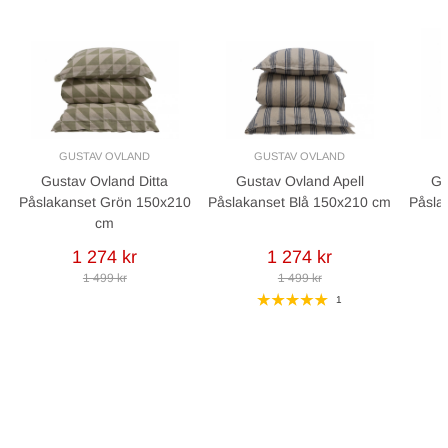
GUSTAV OVLAND
GUSTAV OVLAND
Gustav Ovland Ditta
Gustav Ovland Apell
Gu
Påslakanset Grön 150x210
Påslakanset Blå 150x210 cm
Påsla
cm
1 274 kr
1 274 kr
1 499 kr
1 499 kr
1