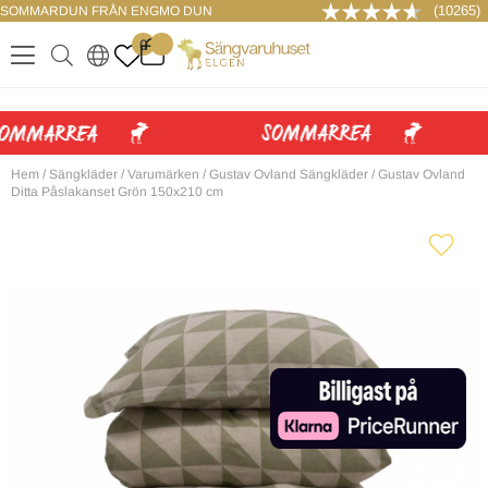
(10265)
SOMMARDUN FRÅN ENGMO DUN
LOGGA IN
0
.
.
.
.
Hem
/
Sängkläder
/
Varumärken
/
Gustav Ovland Sängkläder
/
Gustav Ovland
Ditta Påslakanset Grön 150x210 cm