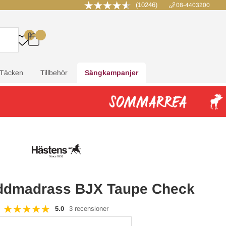
(10246)
08-4403200
0
.
.
.
.
Täcken
Tillbehör
Sängkampanjer
ddmadrass BJX Taupe Check
5.0
3 recensioner