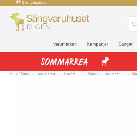
Sverige
Logga in
Varumärken
Kampanjer
Sängar
Hem
/
Bäddmadrasser
/
Varumärken
/
Hästens Bäddmadrasser
/
Hästens Bä