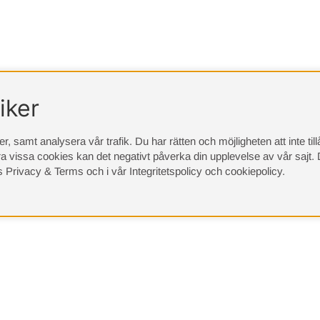
iker
, samt analysera vår trafik. Du har rätten och möjligheten att inte ti
a vissa cookies kan det negativt påverka din upplevelse av vår sajt.
D
s Privacy & Terms
och i vår
Integritetspolicy
och
cookiepolicy
.
(9533)
⭐ 4.4 av 5 på Google