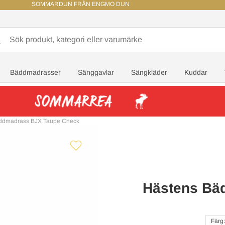
SOMMARDUN FRÅN ENGMO DUN
Bäddmadrasser
Sänggavlar
Sängkläder
Kuddar
ddmadrass BJX Taupe Check
Hästens Bä
Färg: