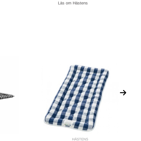
Hästens
HÄSTENS