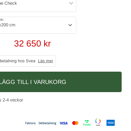
pe Check
ek:
x200 cm
32 650
kr
 betalning hos Svea
Läs mer
LÄGG TILL I VARUKORG
2-4 veckor