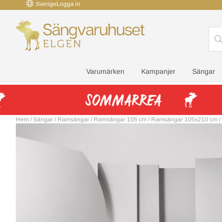
Sverige
Logga in
Varumärken
Kampanjer
Sängar
Hem
/
Sängar
/
Ramsängar
/
Ramsängar 105 cm
/
Ramsängar 105x210 cm
/