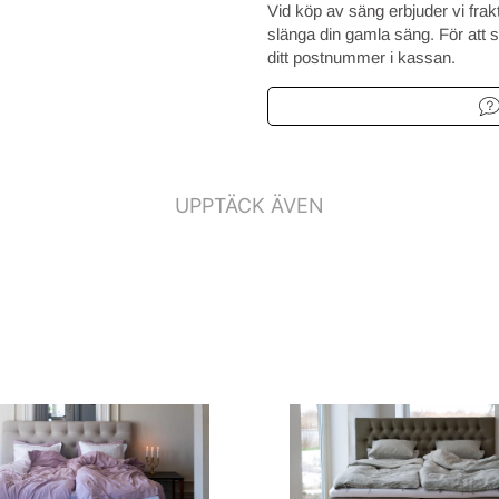
Vid köp av säng erbjuder vi frak
.
slänga din gamla säng. För att se
erlägsna komfort och
ditt postnummer i kassan.
av äkta tagel, ren ny ull och
nnebär att du alltid sover i rätt
ingen i naturmaterial, det
 att du inte ens märker när din
UPPTÄCK ÄVEN