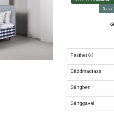
Guide V
G
Fasthet
Bäddmadrass
Sängben
Sänggavel