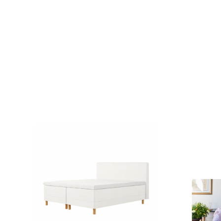
är gjord för att hålla. En kombination av pålitlighet och prestanda
Lager av tagel, renaste ull och tovad bomull ger Excel dess öv
mjukhet.
Det förstklassiga, bekväma naturliga fyllnadsmaterialet 
bomull följer din kropps konturer och låter luften cirkulera, vilket i
temperatur. De dubbla fjädringssystemen i kombination med fylln
dubbla elastiska stretchtyget och den robusta, stabila ramen gör
partner vänder sig på natten.