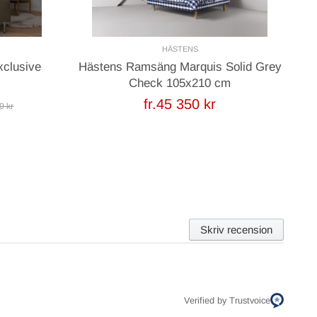
HÄSTENS
xclusive
Hästens Ramsäng Marquis Solid Grey
Je
Check 105x210 cm
fr.45 350 kr
0 kr
Skriv recension
Verified by Trustvoice