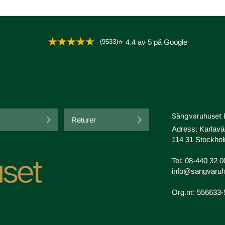
(9533)
⭐ 4.4 av 5 på Google
Sängvaruhuset 
Returer
Adress: Karlav
114 31 Stockhol
Tel:
08-440 32 0
info@sangvaruh
Org.nr: 556633