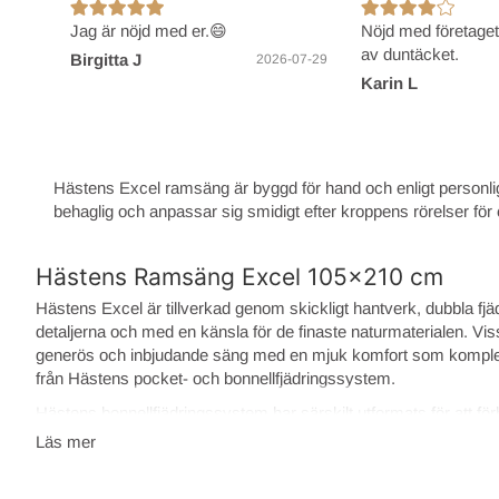
Jag är nöjd med er.😄
Nöjd med företage
av duntäcket.
Birgitta J
2026-07-29
Karin L
Hästens Excel ramsäng är byggd för hand och enligt personl
behaglig och anpassar sig smidigt efter kroppens rörelser fö
Hästens Ramsäng Excel 105x210 cm
Hästens Excel är tillverkad genom skickligt hantverk, dubbla 
detaljerna och med en känsla för de finaste naturmaterialen. V
generös och inbjudande säng med en mjuk komfort som komplet
från Hästens pocket- och bonnellfjädringssystem.
Hästens bonnellfjädringssystem har särskilt utformats för att förb
elastiskt och anpassar sig till dig när du ligger ner och rör dig o
Läs mer
kraftigare stöd medan du vilar.
Excel är gjord i naturmaterial av våra hängivna hantverkares sk