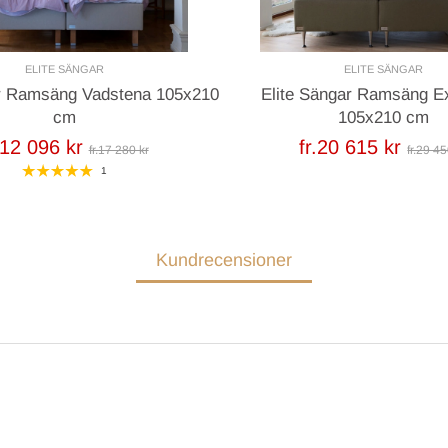
ELITE SÄNGAR
ELITE SÄNGAR
ar Ramsäng Vadstena 105x210
Elite Sängar Ramsäng E
cm
105x210 cm
.12 096 kr
fr.20 615 kr
fr.17 280 kr
fr.29 45
1
Kundrecensioner