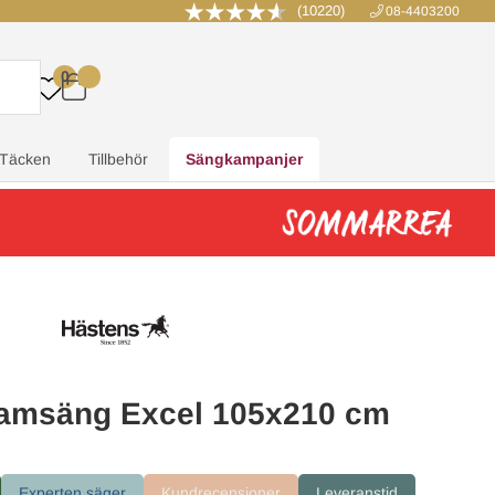
(10220)
08-4403200
0
.
.
.
.
Täcken
Tillbehör
Sängkampanjer
amsäng Excel 105x210 cm
Experten säger
Kundrecensioner
Leveranstid