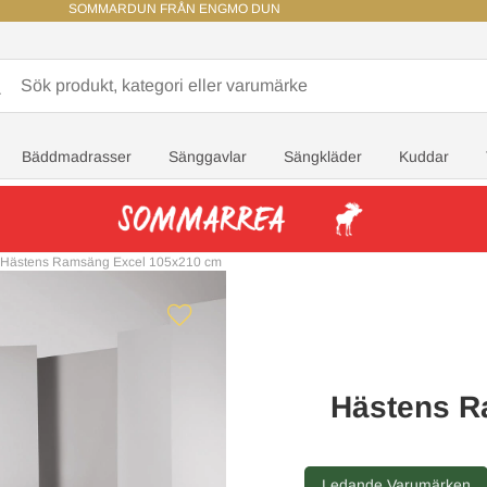
SOMMARDUN FRÅN ENGMO DUN
Bäddmadrasser
Sänggavlar
Sängkläder
Kuddar
Hästens Ramsäng Excel 105x210 cm
Hästens R
Ledande Varumärken