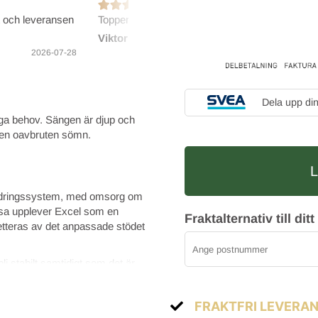
t och leveransen
Toppenbra Elgen!
Bra och
Viktoria E
Marie-
2026-07-27
2026-07-28
Dela upp di
iga behov. Sängen är djup och
r en oavbruten sömn.
fjädringssystem, med omsorg om
issa upplever Excel som en
Fraktalternativ till d
teras av det anpassade stödet
li stabilt samtidigt som det är
ch möjliggör ett djupare och
FRAKTFRI LEVERA
ickliga och duktiga händer och