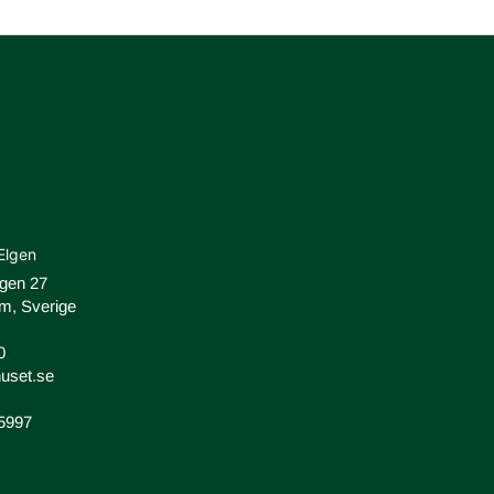
Elgen
ägen 27
m, Sverige
0
uset.se
-5997