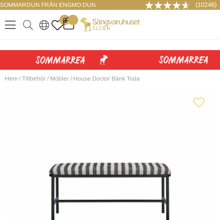
(10246)
SOMMARDUN FRÅN ENGMO DUN
LOGGA IN
0
.
.
.
.
Hem
/
Tillbehör
/
Möbler
/
House Doctor Bänk Toda