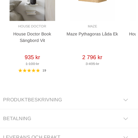
HOUSE DOCTOR
MAZE
House Doctor Book
Maze Pythagoras Låda Ek
Hous
Sängbord Vit
935 kr
2 796 kr
1 100 kr
3 495 kr
19
PRODUKTBESKRIVNING
BETALNING
LEVERANS OCH FRAKT