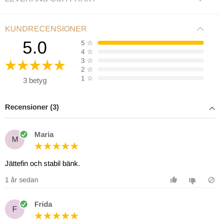
KUNDRECENSIONER
5.0
5
☆
4
☆
3
☆
2
☆
1
☆
3 betyg
Recensioner (3)
Maria
M
Jättefin och stabil bänk.
1 år sedan
Frida
F