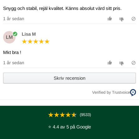
Snygg och stabil, rejäl kvalitet. Känns absolut värd sitt pris.
1 år sedan
Lisa M
LM
Mkt bra !
1 år sedan
Skriv recension
Verified by Trustvoice
(9533)
⭐ 4.4 av 5 på Google