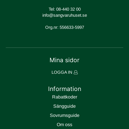
Tel:
08-440 32 00
info@sangvaruhuset.se
Org.nr: 556633-5997
Mina sidor
LOGGA IN
Information
Rabattkoder
Sängguide
Sovrumsguide
Om oss