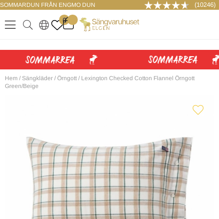
(10246)
SOMMARDUN FRÅN ENGMO DUN
LOGGA IN
0
.
.
.
.
Hem
/
Sängkläder
/
Örngott
/
Lexington Checked Cotton Flannel Örngott
Green/Beige