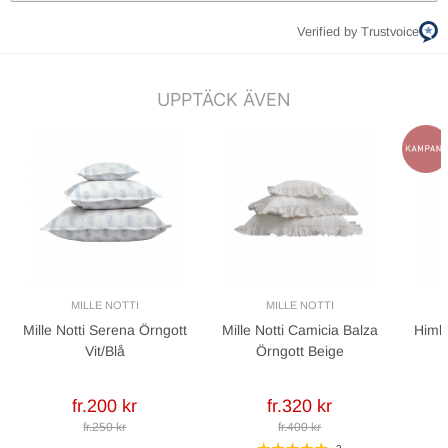
Verified by Trustvoice
UPPTÄCK ÄVEN
MILLE NOTTI
MILLE NOTTI
Mille Notti Serena Örngott
Mille Notti Camicia Balza
Himl
Vit/Blå
Örngott Beige
fr.200 kr
fr.320 kr
fr.250 kr
fr.400 kr