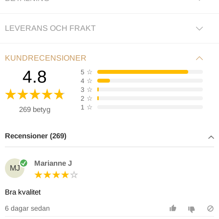
LEVERANS OCH FRAKT
KUNDRECENSIONER
4.8
5
☆
4
☆
3
☆
2
☆
1
☆
269 betyg
Recensioner (269)
Marianne J
MJ
Bra kvalitet
6 dagar sedan