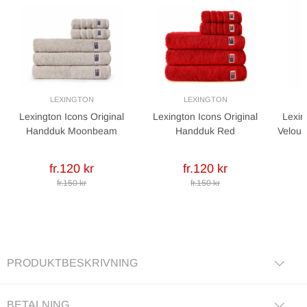
LEXINGTON
LEXINGTON
Lexington Icons Original
Lexington Icons Original
Lexin
Handduk Moonbeam
Handduk Red
Velour
fr.120 kr
fr.120 kr
fr.150 kr
fr.150 kr
PRODUKTBESKRIVNING
BETALNING