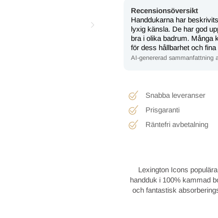
Recensionsöversikt
Handdukarna har beskrivits 
lyxig känsla. De har god u
bra i olika badrum. Många
för dess hållbarhet och fin
AI-genererad sammanfattning a
Snabba leveranser
Prisgaranti
Räntefri avbetalning
Lexington Icons populära
handduk i 100% kammad bomu
och fantastisk absorberin