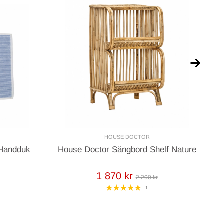
HOUSE DOCTOR
 Handduk
House Doctor Sängbord Shelf Nature
H
1 870 kr
2 200 kr
1