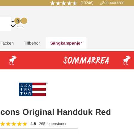
(10246)
08-4403200
0
.
.
.
.
Täcken
Tillbehör
Sängkampanjer
Icons Original Handduk Red
4.8
268 recensioner