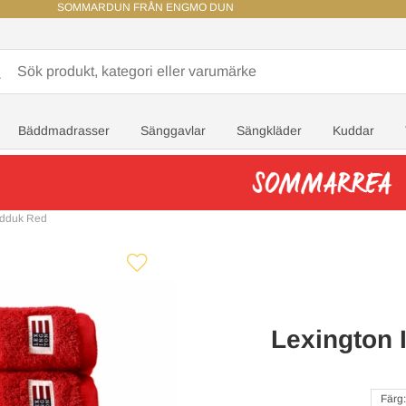
SOMMARDUN FRÅN ENGMO DUN
Bäddmadrasser
Sänggavlar
Sängkläder
Kuddar
ndduk Red
Lexington 
Färg: