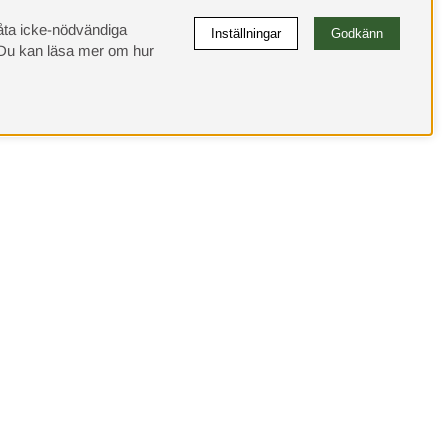
llåta icke-nödvändiga
Inställningar
Godkänn
u kan läsa mer om hur
Elgen
ägen 27
m, Sverige
0