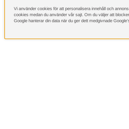
Vi använder cookies för att personalisera innehåll och annonser
cookies medan du använder vår sajt. Om du väljer att blocker
Google hanterar din data när du ger dett medgivnade
Google’
Behöver du hjälp?
Kundservice
Leveranssätt
Offert