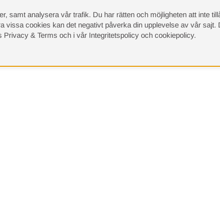
, samt analysera vår trafik. Du har rätten och möjligheten att inte ti
a vissa cookies kan det negativt påverka din upplevelse av vår sajt.
D
s Privacy & Terms
och i vår
Integritetspolicy
och
cookiepolicy
.
(9533)
⭐ 4.4 av 5 på Google
Sängvaruhuset 
Returer
Adress: Karlav
114 31 Stockhol
Tel:
08-440 32 0