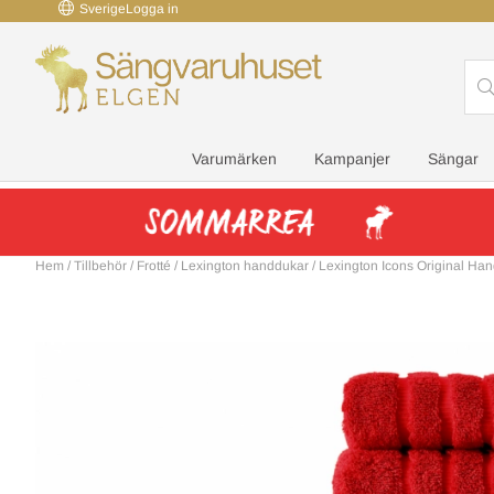
Sverige
Logga in
Varumärken
Kampanjer
Sängar
Hem
/
Tillbehör
/
Frotté
/
Lexington handdukar
/
Lexington Icons Original Ha