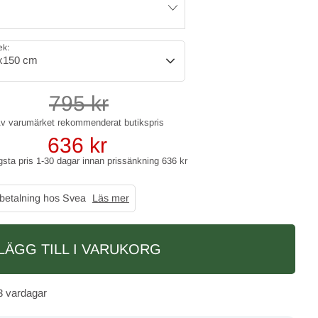
ek:
x150 cm
795
kr
636
kr
gsta pris 1-30 dagar innan prissänkning
636 kr
 betalning hos Svea
Läs mer
LÄGG TILL I VARUKORG
3 vardagar