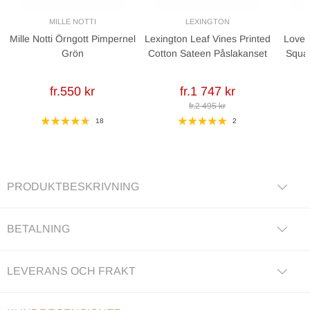
MILLE NOTTI
LEXINGTON
Mille Notti Örngott Pimpernel
Lexington Leaf Vines Printed
Lovel
Grön
Cotton Sateen Påslakanset
Squa
fr.550 kr
fr.1 747 kr
fr.2 495 kr
18
2
PRODUKTBESKRIVNING
BETALNING
LEVERANS OCH FRAKT