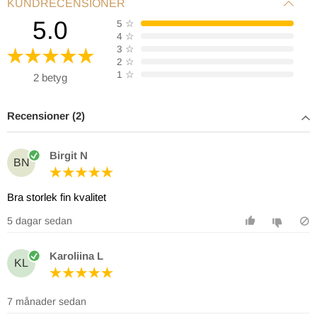
KUNDRECENSIONER
5.0
5
☆
4
☆
3
☆
2
☆
1
☆
2 betyg
Recensioner (2)
Birgit N
BN
Bra storlek fin kvalitet
5 dagar sedan
Karoliina L
KL
7 månader sedan