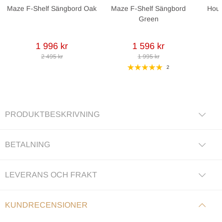
Maze F-Shelf Sängbord Oak
Maze F-Shelf Sängbord
Hous
Green
1 996 kr
1 596 kr
2 495 kr
1 995 kr
2
PRODUKTBESKRIVNING
BETALNING
LEVERANS OCH FRAKT
KUNDRECENSIONER