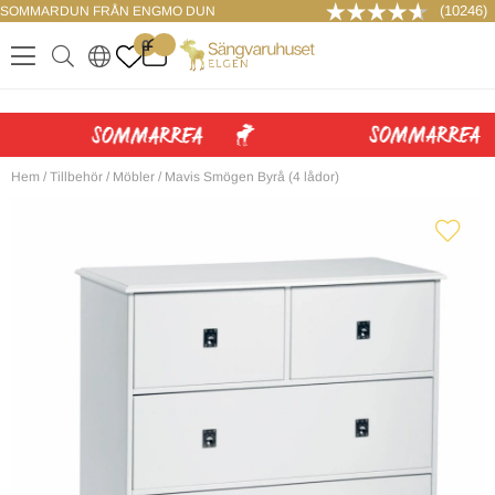
(10246)
SOMMARDUN FRÅN ENGMO DUN
LOGGA IN
0
.
.
.
.
Hem
/
Tillbehör
/
Möbler
/
Mavis Smögen Byrå (4 lådor)