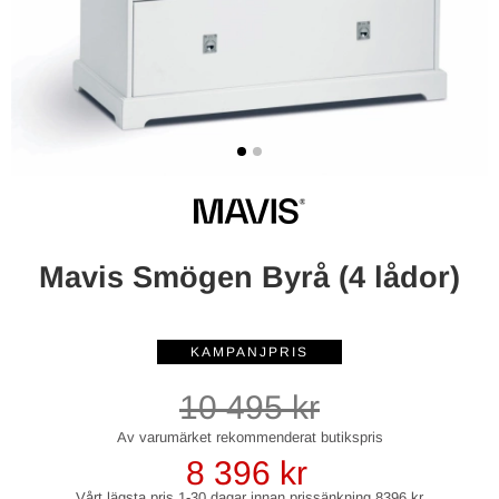
Mavis Smögen Byrå (4 lådor)
10 495
kr
8 396
kr
Vårt lägsta pris 1-30 dagar innan prissänkning
8396 kr