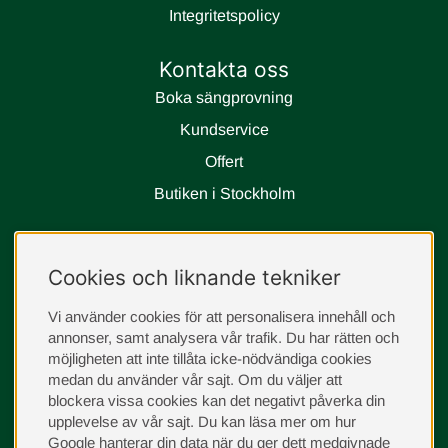
Integritetspolicy
Kontakta oss
Boka sängprovning
Kundservice
Offert
Butiken i Stockholm
Följ oss
Cookies och liknande tekniker
instagram
Vi använder cookies för att personalisera innehåll och
annonser, samt analysera vår trafik. Du har rätten och
möjligheten att inte tillåta icke-nödvändiga cookies
medan du använder vår sajt. Om du väljer att
blockera vissa cookies kan det negativt påverka din
upplevelse av vår sajt.
Du kan läsa mer om hur
Google hanterar din data när du ger dett medgivnade