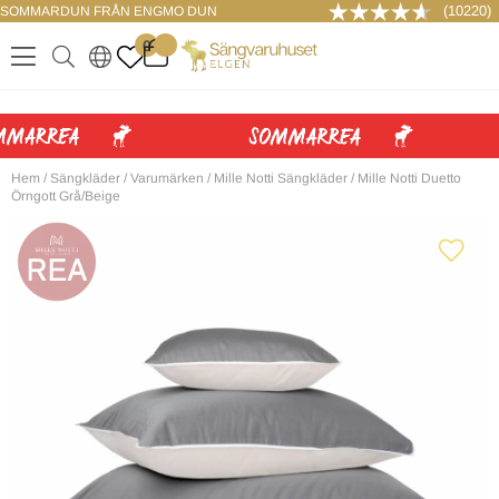
(10220)
SOMMARDUN FRÅN ENGMO DUN
LOGGA IN
0
.
.
.
.
Hem
/
Sängkläder
/
Varumärken
/
Mille Notti Sängkläder
/
Mille Notti Duetto
Örngott Grå/Beige