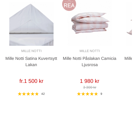
MILLE NOTTI
MILLE NOTTI
Mille Notti Satina Kuvertsytt
Mille Notti Påslakan Camicia
Mille
Lakan
Ljusrosa
fr.1 500 kr
1 980 kr
3 300 kr
42
9