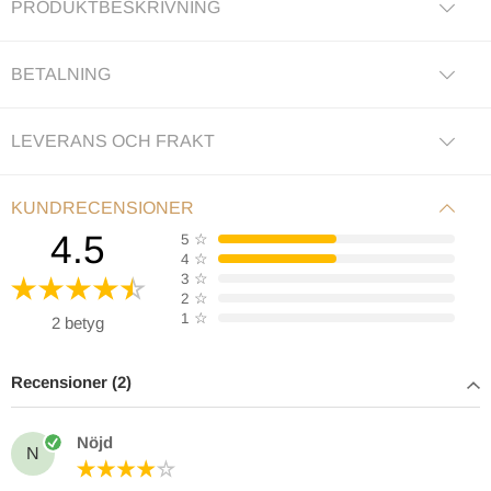
PRODUKTBESKRIVNING
BETALNING
LEVERANS OCH FRAKT
KUNDRECENSIONER
4.5
5
☆
4
☆
3
☆
2
☆
1
☆
2 betyg
Recensioner (2)
Nöjd
N