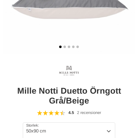
Mille Notti Duetto Örngott
Grå/Beige
4.5
2 recensioner
Storlek:
50x90 cm