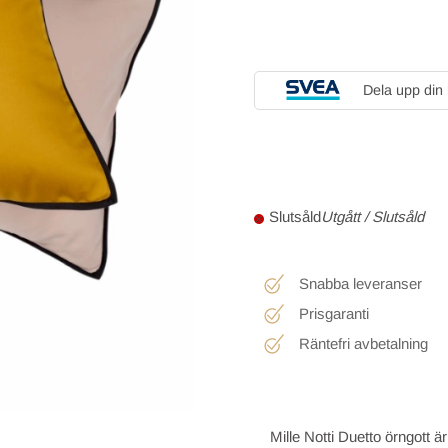
Dela upp din
Utgått / Slutsåld
Snabba leveranser
Prisgaranti
Räntefri avbetalning
Mille Notti Duetto örngott ä