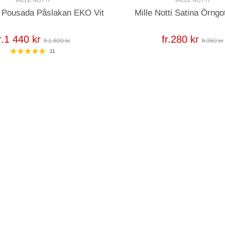
MILLE NOTTI
MILLE NOTTI
ti Pousada Påslakan EKO Vit
Mille Notti Satina Örngo
r.1 440 kr
fr.280 kr
fr.1 800 kr
fr.350 kr
11