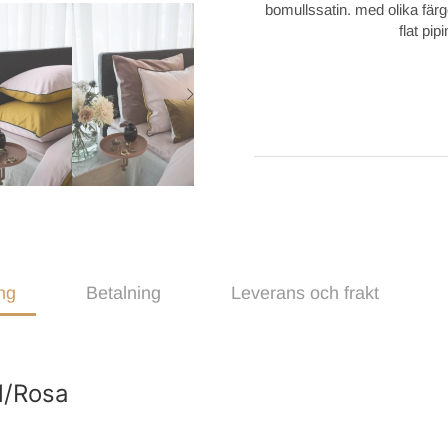
bomullssatin. med olika fä
flat pip
ng
Betalning
Leverans och frakt
ul/Rosa