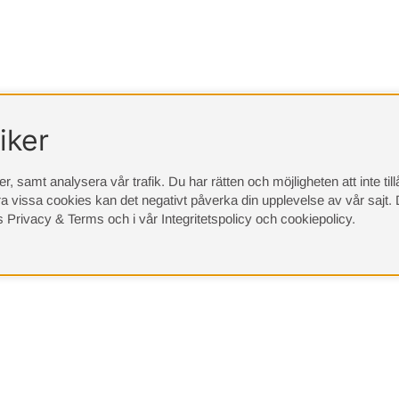
iker
, samt analysera vår trafik. Du har rätten och möjligheten att inte ti
a vissa cookies kan det negativt påverka din upplevelse av vår sajt.
D
s Privacy & Terms
och i vår
Integritetspolicy
och
cookiepolicy
.
(9533)
⭐ 4.4 av 5 på Google