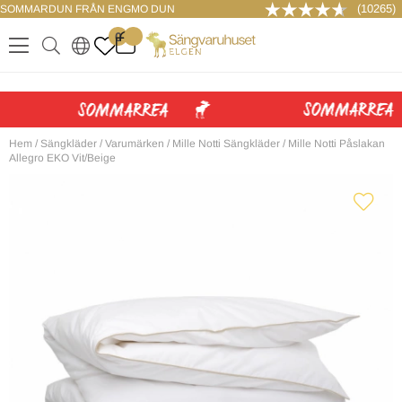
(10265)
SOMMARDUN FRÅN ENGMO DUN
LOGGA IN
0
.
.
.
.
Hem
/
Sängkläder
/
Varumärken
/
Mille Notti Sängkläder
/
Mille Notti Påslakan
Allegro EKO Vit/Beige