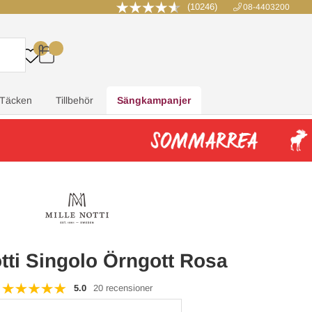
(10246)
08-4403200
0
.
.
.
.
Täcken
Tillbehör
Sängkampanjer
otti Singolo Örngott Rosa
5.0
20 recensioner