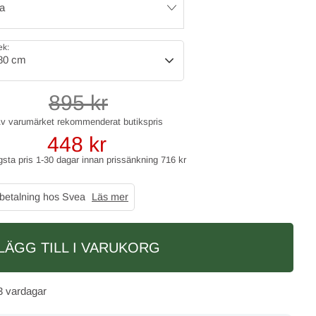
a
ek:
80 cm
895
kr
448
kr
gsta pris 1-30 dagar innan prissänkning
716 kr
 betalning hos Svea
Läs mer
LÄGG TILL I VARUKORG
3 vardagar