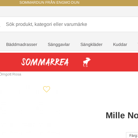
SOMMARDUN FRÅN ENGMO DUN
Bäddmadrasser
Sänggavlar
Sängkläder
Kuddar
 Örngott Rosa
Mille N
Färg: