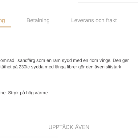
ng
Betalning
Leverans och frakt
en sömnad i sandfärg som en ram sydd med en 4cm vinge. Den ger
dtäthet på 230tc sydda med långa fibrer gör den även slitstark.
ärme. Stryk på hög värme
UPPTÄCK ÄVEN