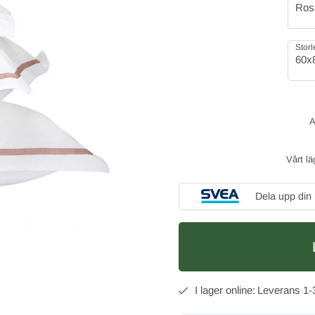
Ros
Storl
60x
Vårt lä
Dela upp din
1-