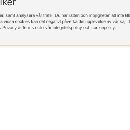
iker
, samt analysera vår trafik. Du har rätten och möjligheten att inte ti
a vissa cookies kan det negativt påverka din upplevelse av vår sajt.
D
s Privacy & Terms
och i vår
Integritetspolicy
och
cookiepolicy
.
(9533)
⭐ 4.4 av 5 på Google
Sängvaruhuset 
Returer
Adress: Karlav
114 31 Stockhol