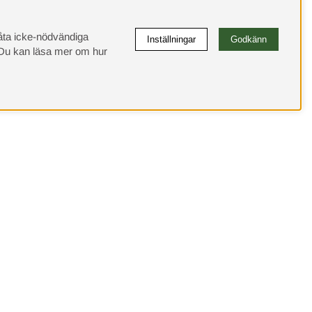
llåta icke-nödvändiga
Inställningar
Godkänn
u kan läsa mer om hur
Elgen
ägen 27
m, Sverige