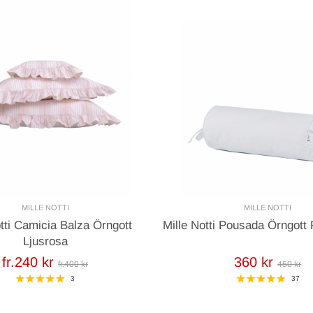
MILLE NOTTI
MILLE NOTTI
otti Camicia Balza Örngott
Mille Notti Pousada Örngott
Ljusrosa
fr.240 kr
360 kr
fr.400 kr
450 kr
3
37