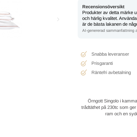
Recensionsöversikt
Produkter av detta märke 
och härlig kvalitet. Använ
är de bästa lakanen de någo
AI-genererad sammanfattning a
Snabba leveranser
Prisgaranti
Räntefri avbetalning
Örngott Singolo i kamma
trådtäthet på 230tc som ger
ram och en sydd