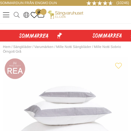
(10246)
SOMMARDUN FRÅN ENGMO DUN
LOGGA IN
0
.
.
.
.
Hem
/
Sängkläder
/
Varumärken
/
Mille Notti Sängkläder
/
Mille Notti Sobrio
Örngott Grå