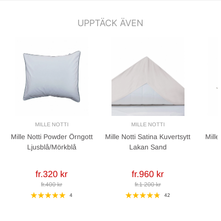
UPPTÄCK ÄVEN
MILLE NOTTI
MILLE NOTTI
Mille Notti Powder Örngott
Mille Notti Satina Kuvertsytt
Mille
Ljusblå/Mörkblå
Lakan Sand
fr.320 kr
fr.960 kr
fr.400 kr
fr.1 200 kr
4
42