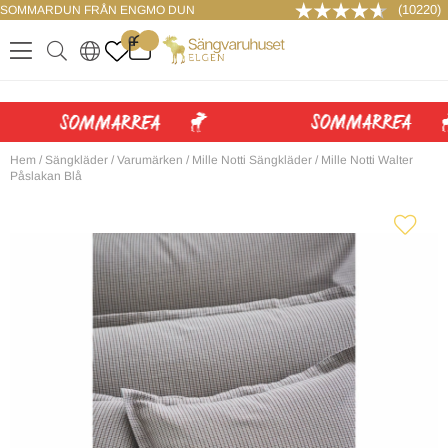
(10220)
SOMMARDUN FRÅN ENGMO DUN
LOGGA IN
0
.
.
.
.
Hem
/
Sängkläder
/
Varumärken
/
Mille Notti Sängkläder
/
Mille Notti Walter
Påslakan Blå