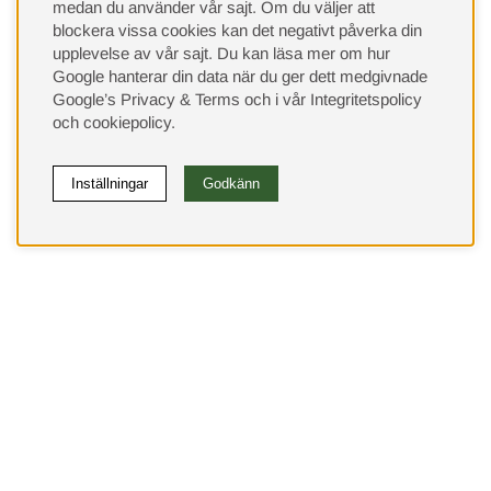
medan du använder vår sajt. Om du väljer att
blockera vissa cookies kan det negativt påverka din
upplevelse av vår sajt.
Du kan läsa mer om hur
Google hanterar din data när du ger dett medgivnade
Google’s Privacy & Terms
och i vår
Integritetspolicy
och
cookiepolicy
.
Inställningar
Godkänn
(9533)
⭐ 4.4 av 5 på Google
Behöver du hjälp?