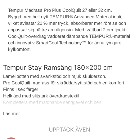
Tempur Madrass Pro Plus CoolQuilt 27 eller 32 cm.
Byggd med helt nytt TEMPUR® Advanced Material inuti,
vilket avlastar 20 % mer tryck, absorberar mer rörelse och
anpassar sig bättre än någonsin. Med tvättbart 2 cm tjockt
CoolQuilt-överdrag vadderat dämpande TEMPUR®-material
och innovativ SmartCool Technology™️ för ännu lyxigare
kylkomfort.
Tempur Stay Ramsäng 180x200 cm
Lamellbotten med svankstöd och mjuk skulderzon.
Pro CoolQuilt madrass för skräddarsytt stöd och en komfort
Finns i sex färger
Helklädd med slitstark överdragstextil
Komplettera med matchande sänggavel och ben
15 års garanti på madrass
Läs mer
10 års garanti på sängramen
UPPTÄCK ÄVEN