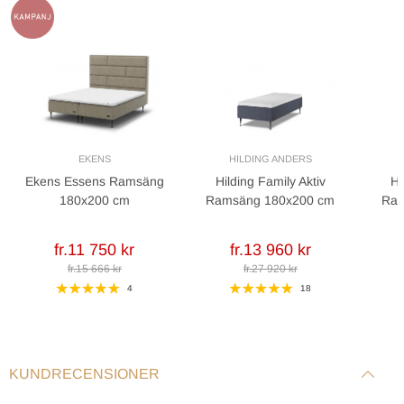
EKENS
HILDING ANDERS
Ekens Essens Ramsäng
Hilding Family Aktiv
Hi
180x200 cm
Ramsäng 180x200 cm
Ram
fr.11 750 kr
fr.13 960 kr
fr.15 666 kr
fr.27 920 kr
4
18
KUNDRECENSIONER