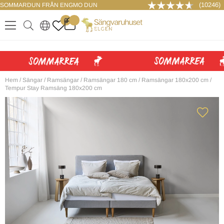
(10246)
SOMMARDUN FRÅN ENGMO DUN
LOGGA IN
0
.
.
.
.
Hem
/
Sängar
/
Ramsängar
/
Ramsängar 180 cm
/
Ramsängar 180x200 cm
/
Tempur Stay Ramsäng 180x200 cm