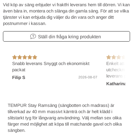
Vid köp av säng erbjuder vi fraktfri leverans hem till dörren. Vi kan
även bära in, montera och slänga din gamla säng. För att se vilka
tjänster vi kan erbjuda dig väljer du din vara och anger ditt
postnummer i kassan.
Ställ din fråga kring produkten
Snabb leverans Snyggt och ekonomiskt
Enkelt att bes
packat
utcheckning/b
leverans på 2
Filip S
2026-08-07
Katharina B
TEMPUR Stay Ramsäng (sängbotten och madrass) är
tillverkad av 40 mm massivt kärnträ och är helt klädd i
slitstarkt tyg för långvarig användning. Välj mellan sex olika
färger med möjlighet att köpa till matchande gavel och olika
sängben.