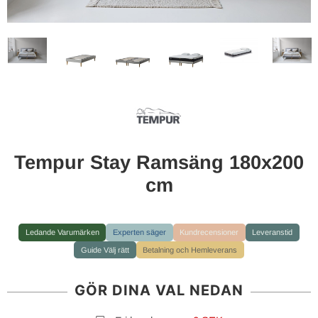
Tempur Stay Ramsäng 180x200
cm
Ledande Varumärken
Experten säger
Kundrecensioner
Leveranstid
Guide Välj rätt
Betalning och Hemleverans
GÖR DINA VAL NEDAN