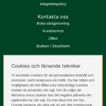
Integritetspolicy
Kontakta oss
Boka sängprovning
Kundservice
Offert
Butiken i Stockholm
Följ oss
Cookies och liknande tekniker
instagram
Vi använder cookies för att personalisera innehåll och
annonser, samt analysera vår trafik. Du har rätten och
möjligheten att inte tillåta icke-nödvändiga cookies
medan du använder vår sajt. Om du väljer att
blockera vissa cookies kan det negativt påverka din
upplevelse av vår sajt.
Du kan läsa mer om hur
Google hanterar din data när du ger dett medgivnade