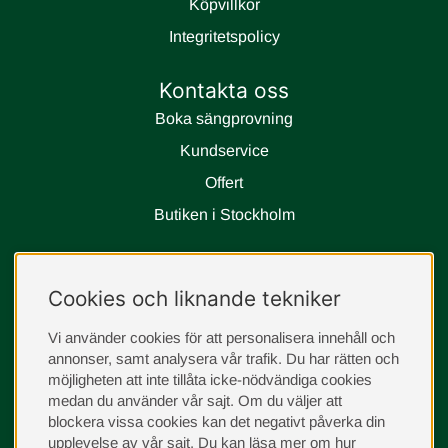
Köpvillkor
Integritetspolicy
Kontakta oss
Boka sängprovning
Kundservice
Offert
Butiken i Stockholm
Följ oss
Cookies och liknande tekniker
instagram
Vi använder cookies för att personalisera innehåll och
annonser, samt analysera vår trafik. Du har rätten och
möjligheten att inte tillåta icke-nödvändiga cookies
medan du använder vår sajt. Om du väljer att
blockera vissa cookies kan det negativt påverka din
upplevelse av vår sajt.
Du kan läsa mer om hur