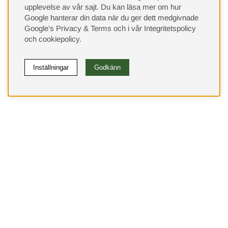
upplevelse av vår sajt.
Du kan läsa mer om hur
Google hanterar din data när du ger dett medgivnade
Google’s Privacy & Terms
och i vår
Integritetspolicy
och
cookiepolicy
.
Inställningar
Godkänn
(9533)
⭐ 4.4 av 5 på Google
Behöver du hjälp?