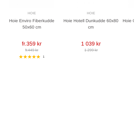
HOIE
HOIE
Hoie Enviro Fiberkudde
Hoie Hotell Dunkudde 60x80
Hoie 
50x60 cm
cm
fr.359 kr
1 039 kr
fr.449 kr
1 299 kr
1