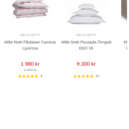
MILLE NOTTI
MILLE NOTTI
Mille Notti Påslakan Camicia
Mille Notti Pousada Örngott
Mi
Ljusrosa
EKO Vit
K
1 980 kr
fr.300 kr
3 300 kr
9
37