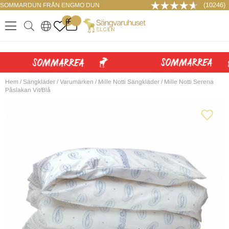
(10246)
SOMMARDUN FRÅN ENGMO DUN
LOGGA IN
0
.
.
.
.
Hem
/
Sängkläder
/
Varumärken
/
Mille Notti Sängkläder
/
Mille Notti Serena
Påslakan Vit/Blå