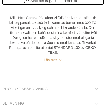
Ställ din fråga kring produkten
Mille Notti Serena Påslakan Vit/Blå är tillverkat i slät och
krispig percale av 100 % finkammad bomull med 300 TC,
vilket ger en sval, lyxig och hotell-liknande känsla. Den
slitstarka kvaliteten behåller sin fina komfort tvätt efter tvätt.
Designen har ett tidlöst paisleymönster med eleganta
dekorativa bårder och knäppning med knappar. Tillverkat i
Portugal och certifierat enligt STANDARD 100 by OEKO-
TEX®.
Läs mer
PRODUKTBESKRIVNING
BETALNING