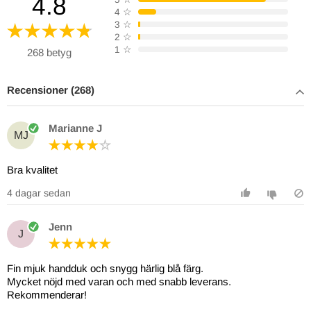
4.8
4
☆
3
☆
2
☆
1
☆
268 betyg
Recensioner (268)
Marianne J
MJ
Bra kvalitet
4 dagar sedan
Jenn
J
Fin mjuk handduk och snygg härlig blå färg.
Mycket nöjd med varan och med snabb leverans.
Rekommenderar!