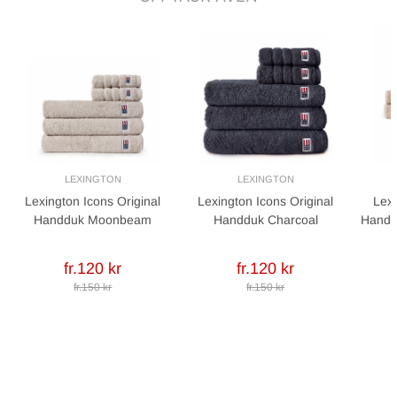
LEXINGTON
LEXINGTON
Lexington Icons Original
Lexington Icons Original
Lexi
Handduk Moonbeam
Handduk Charcoal
Handdu
fr.120 kr
fr.120 kr
fr.150 kr
fr.150 kr